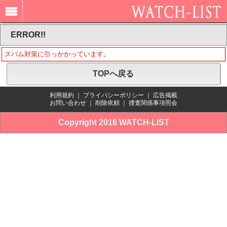
ERROR!!
スパム対策に引っかかっています。
TOPへ戻る
利用規約
｜
プライバシーポリシー
｜
広告掲載
お問い合わせ
｜
削除依頼
｜
捜査関係事項照会
Copyright 2016 WATCH-LIST