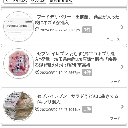
スレタイ検索
本文検索
投稿者名検索
フードデリバリー「出前館」 商品が入った
袋にネズミが混入
3件
2025/04/02 22:24 1165pv
ニュース
セブン‐イレブン おむすびに“ゴキブリ混
入”発覚 埼玉県内約370店舗で販売「梅香
る混ぜ飯おむすび紀州南高梅」
4件
2023/08/11 12:40 2567pv
フード
セブンイレブン サラダうどんに生きてる
ゴキブリ混入
1件
2023/08/07 22:47 4044pv
フード