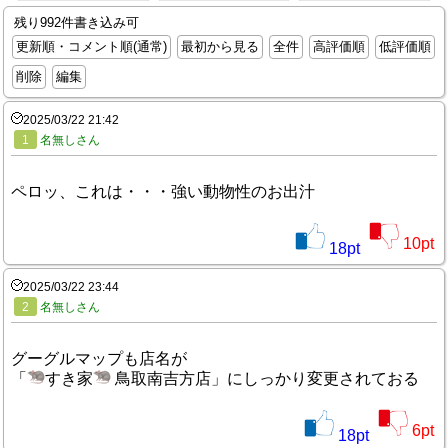
残り992件書き込み可
更新順・コメント順(通常)
最初から見る
全件
高評価順
低評価順
削除
編集
2025/03/22 21:42
1
名無しさん
ペロッ、これは・・・強い動物性のお出汁
10
pt
18
pt
2025/03/22 23:44
2
名無しさん
グーグルマップも店名が
「
すき家
鳥取南吉方店」にしっかり変更されておる
6
pt
18
pt