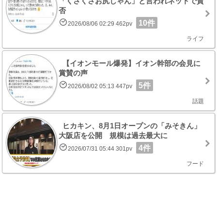
「くさくさお尻じゃん」と言われネットで賛
否
10件
2026/08/06 02:29 462pv
ライフ
【イオンモール爆発】イオン幹部の会見に
賞賛の声
5件
2026/08/02 05:13 447pv
話題
ヒカキン、8月1日オープンの「みそきん」
大阪店を公開 規模は過去最大に
4件
2026/07/31 05:44 301pv
フード