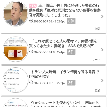
玉川徹氏、包丁男に発砲した警官の行
NEW
動を批判「絶対に死刑にならない犯罪を警察
官が死刑にしてしまった」
8件
2026/08/07 08:48 286pv
話題
「これが痩せてる人の思考？」赤福2個を
買ってきた夫に妻驚き SNSで共感の声
6件
2026/08/06 01:00 294pv
フード
トランプ大統領、イラン情勢を巡る発言で
巨額の利益か
3件
2026/08/04 00:13 222pv
話題
ウォシュレットを使わない女性 彼氏から