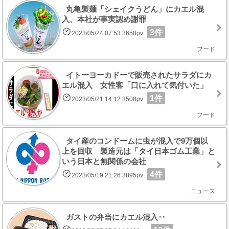
丸亀製麺「シェイクうどん」にカエル混
入、本社が事実認め謝罪
3件
2023/05/24 07:53 3658pv
フード
イトーヨーカドーで販売されたサラダにカ
エル混入 女性客「口に入れて気付いた」
1件
2023/05/21 14:12 3508pv
フード
タイ産のコンドームに虫が混入で9万個以
上を回収 製造元は「タイ日本ゴム工業」と
いう日本と無関係の会社
4件
2023/05/19 21:26 3895pv
ニュース
ガストの弁当にカエル混入‥