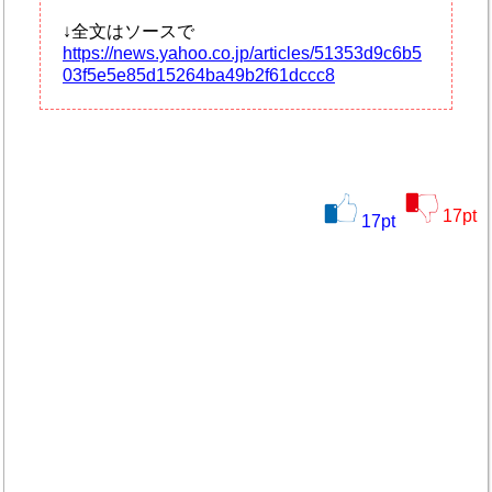
↓全文はソースで
https://news.yahoo.co.jp/articles/51353d9c6b5
03f5e5e85d15264ba49b2f61dccc8
17
pt
17
pt