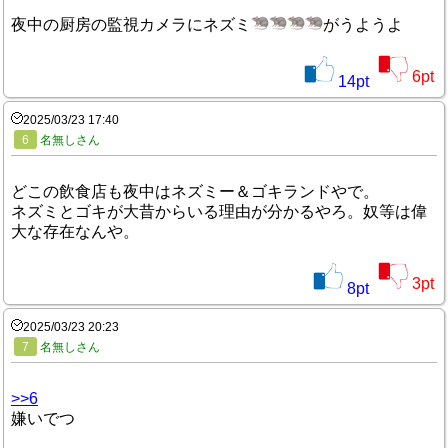
夜中の厨房の監視カメラにネズミ
がうようよ
6
pt
14
pt
2025/03/23 17:40
6
名無しさん
どこの飲食店も夜中はネズミー＆ゴキランドやで。
ネズミとゴキが大昔からいる理由が分かるやろ。奴等は偉
大な存在なんや。
3
pt
8
pt
2025/03/23 20:23
7
名無しさん
>>6
嫌いでつ