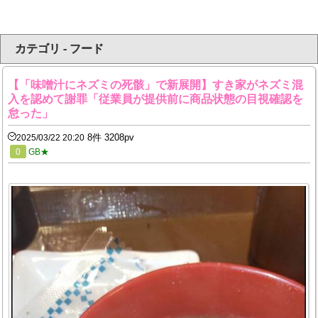
カテゴリ - フード
【「味噌汁にネズミの死骸」で新展開】すき家がネズミ混
入を認めて謝罪「従業員が提供前に商品状態の目視確認を
怠った」
8件 3208pv
2025/03/22 20:20
0
GB★