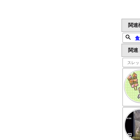
関連
食
関連
スレッ