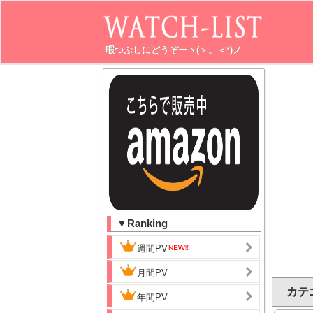
暇つぶしにどうぞーヽ(＞。＜*)ノ
▼Ranking
週間PV
月間PV
カテゴ
年間PV