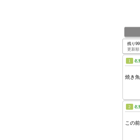
残り9
更新順
名
1
焼き魚
名
2
この前