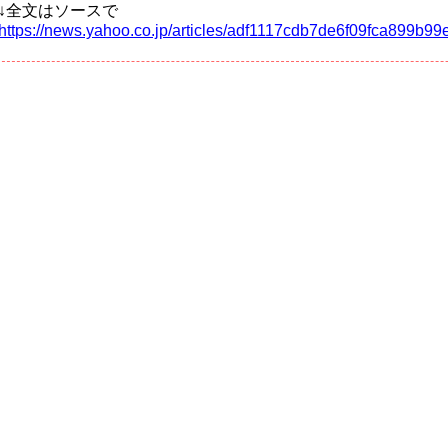
↓全文はソースで
https://news.yahoo.co.jp/articles/adf1117cdb7de6f09fca899b