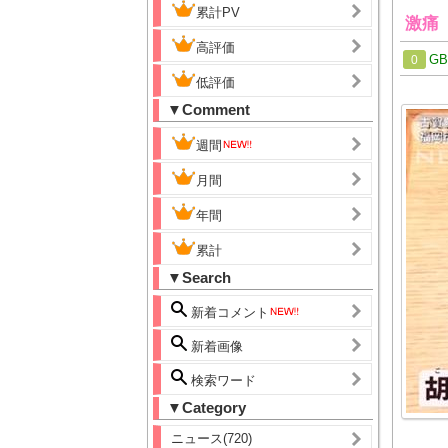
累計PV
激痛
高評価
G
0
低評価
▼Comment
週間
月間
年間
累計
▼Search
新着コメント
新着画像
検索ワード
▼Category
ニュース(720)