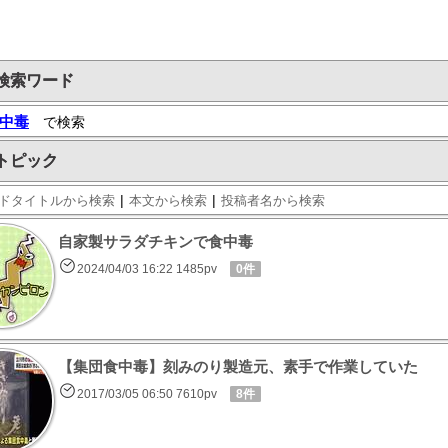
検索ワード
中毒
で検索
トピック
|
|
ドタイトルから検索
本文から検索
投稿者名から検索
自家製サラダチキンで食中毒
2024/04/03 16:22 1485pv
0件
【集団食中毒】刻みのり製造元、素手で作業していた
2017/03/05 06:50 7610pv
8件