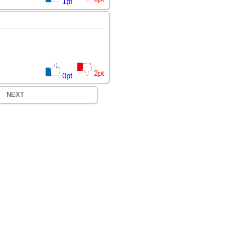
1
pt
2
pt
0
pt
NEXT