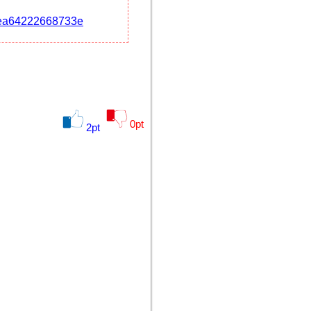
99ea64222668733e
0
pt
2
pt