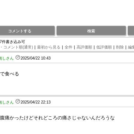
コメントする
検索
97件書き込み可
|
|
|
|
|
|
・コメント順(通常)
最初から見る
全件
高評価順
低評価順
削除
編
無しさん
2025/04/22 10:43
で食べる
無しさん
2025/04/22 22:13
腹痛かったけどそれどころの痛さじゃないんだろうな