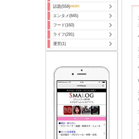
話題(558)
エンタメ(845)
フード(160)
ライフ(291)
運営(1)