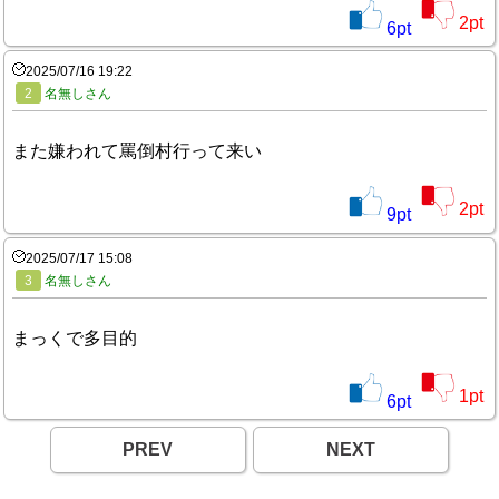
2
pt
6
pt
2025/07/16 19:22
2
名無しさん
また嫌われて罵倒村行って来い
2
pt
9
pt
2025/07/17 15:08
3
名無しさん
まっくで多目的
1
pt
6
pt
PREV
NEXT