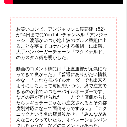
お笑いコンビ、アンジャッシュ渡部建（52）
が14日までにYouTubeチャンネル「アンジャ
ッシュ渡部がいつか地上波のグルメ番組に出
ることを夢見てロケハンする番組」に出演。
大手ハンバーガーチェーン「マクドナルド」
のカスタム術を明かした。
動画のコメント欄には「正直渡部が元気にな
ってきて良かった」「普通にありがたい情報
やな」「これをモバイルオーダーでも出来る
ようにしろよって毎回思いつつ、席で注文で
きるのが楽でいつもモバイルオーダーです」
などの声が寄せられた。一方で「店側からし
たらレギュラーじゃない注文されるとその都
度別対応になって面倒そうですね…」「テク
ニックという名の店員泣かせ」「みんながみ
んなこれやっていたら、オペレーションパン
クしちゃうな」などのコメントがあった。