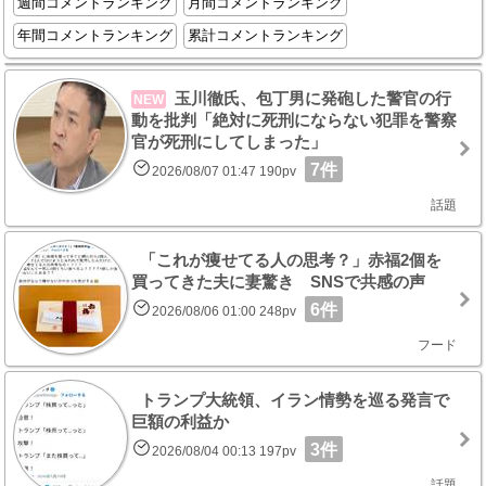
週間コメントランキング
月間コメントランキング
年間コメントランキング
累計コメントランキング
玉川徹氏、包丁男に発砲した警官の行
NEW
動を批判「絶対に死刑にならない犯罪を警察
官が死刑にしてしまった」
7件
2026/08/07 01:47 190pv
話題
「これが痩せてる人の思考？」赤福2個を
買ってきた夫に妻驚き SNSで共感の声
6件
2026/08/06 01:00 248pv
フード
トランプ大統領、イラン情勢を巡る発言で
巨額の利益か
3件
2026/08/04 00:13 197pv
話題