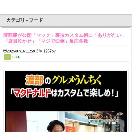
カテゴリ - フード
渡部建が公開「マック」裏技カスタム術に「ありがたい」
「店員泣かせ」「マジで面倒」反応多数
3件 1257pv
2025/07/16 11:59
0
GB★