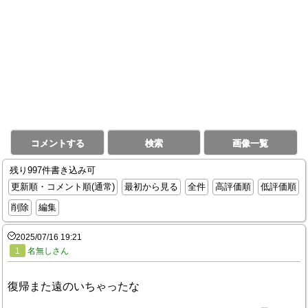
コメントする
検索
画像一覧
残り997件書き込み可
更新順・コメント順(通常)
最初から見る
全件
高評価順
低評価順
削除
編集
2025/07/16 19:21
1
名無しさん
復帰また遠のいちゃったな