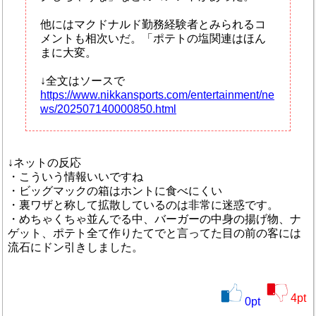
他にはマクドナルド勤務経験者とみられるコ
メントも相次いだ。「ポテトの塩関連はほん
まに大変。
↓全文はソースで
https://www.nikkansports.com/entertainment/ne
ws/202507140000850.html
↓ネットの反応
・こういう情報いいですね
・ビッグマックの箱はホントに食べにくい
・裏ワザと称して拡散しているのは非常に迷惑です。
・めちゃくちゃ並んでる中、バーガーの中身の揚げ物、ナ
ゲット、ポテト全て作りたてでと言ってた目の前の客には
流石にドン引きしました。
4
pt
0
pt