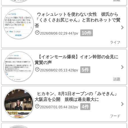
ウォシュレットを使わない女性 彼氏から
「くさくさお尻じゃん」と言われネットで賛
否
10件
2026/08/06 02:29 447pv
ライフ
【イオンモール爆発】イオン幹部の会見に
賞賛の声
5件
2026/08/02 05:13 429pv
話題
ヒカキン、8月1日オープンの「みそきん」
大阪店を公開 規模は過去最大に
4件
2026/07/31 05:44 282pv
フード