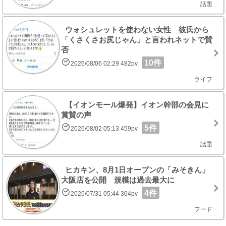
話題
ウォシュレットを使わない女性 彼氏から
「くさくさお尻じゃん」と言われネットで賛
否
10件
2026/08/06 02:29 482pv
ライフ
【イオンモール爆発】イオン幹部の会見に
賞賛の声
5件
2026/08/02 05:13 459pv
話題
ヒカキン、8月1日オープンの「みそきん」
大阪店を公開 規模は過去最大に
4件
2026/07/31 05:44 304pv
フード