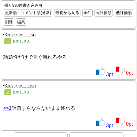
残り998件書き込み可
更新順・コメント順(通常)
最初から見る
全件
高評価順
低評価順
削除
編集
2025/08/11 11:42
1
名無しさん
話題性だけで直ぐ潰れるやろ
0
pt
3
pt
2025/08/11 13:21
2
名無しさん
>>1
話題すらならないまま終わる
0
pt
3
pt