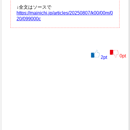
↓全文はソースで
https://mainichi.jp/articles/20250807/k00/00m/0
20/099000c
0
pt
2
pt