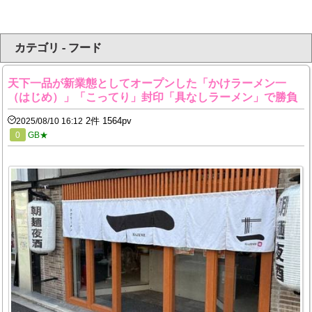
カテゴリ - フード
天下一品が新業態としてオープンした「かけラーメン一
（はじめ）」「こってり」封印「具なしラーメン」で勝負
2件 1564pv
2025/08/10 16:12
0
GB★