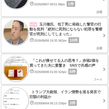
1件
2026/08/07 09:51 88pv
話題
玉川徹氏、包丁男に発砲した警官の行
NEW
動を批判「絶対に死刑にならない犯罪を警察
官が死刑にしてしまった」
10件
2026/08/08 19:35 362pv
話題
「これが痩せてる人の思考？」赤福2個を
買ってきた夫に妻驚き SNSで共感の声
6件
2026/08/06 01:00 324pv
フード
トランプ大統領、イラン情勢を巡る発言で
巨額の利益か
3件
2026/08/04 00:13 235pv