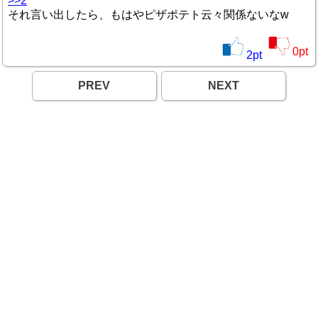
>>2
それ言い出したら、もはやピザポテト云々関係ないなw
0
pt
2
pt
PREV
NEXT