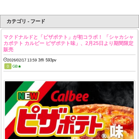
カテゴリ - フード
マクドナルドと「ピザポテト」が初コラボ！ 「シャカシャ
カポテト カルビー ピザポテト味」、2月25日より期間限定
販売
3件 593pv
2026/02/17 13:59
0
GB★