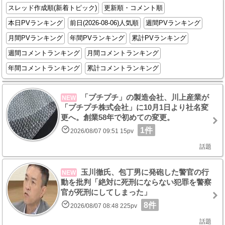
スレッド作成順(新着トピック)
更新順・コメント順
本日PVランキング
前日(2026-08-06)人気順
週間PVランキング
月間PVランキング
年間PVランキング
累計PVランキング
週間コメントランキング
月間コメントランキング
年間コメントランキング
累計コメントランキング
「プチプチ」の製造会社、川上産業が
NEW
「プチプチ株式会社」に10月1日より社名変
更へ。創業58年で初めての変更。
1件
2026/08/07 09:51 15pv
話題
玉川徹氏、包丁男に発砲した警官の行
NEW
動を批判「絶対に死刑にならない犯罪を警察
官が死刑にしてしまった」
8件
2026/08/07 08:48 225pv
話題