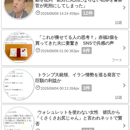
官が死刑にしてしまった」
12件
2026/08/09 14:24 459pv
話題
「これが痩せてる人の思考？」赤福2個を
買ってきた夫に妻驚き SNSで共感の声
6件
2026/08/06 01:00 363pv
フード
トランプ大統領、イラン情勢を巡る発言で
巨額の利益か
3件
2026/08/04 00:13 264pv
話題
ウォシュレットを使わない女性 彼氏から
「くさくさお尻じゃん」と言われネットで賛
否