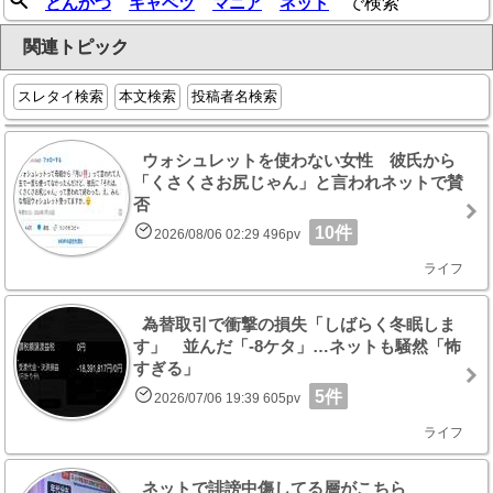
とんかつ
キャベツ
マニア
ネット
で検索
関連トピック
スレタイ検索
本文検索
投稿者名検索
ウォシュレットを使わない女性 彼氏から
「くさくさお尻じゃん」と言われネットで賛
否
10件
2026/08/06 02:29 496pv
ライフ
為替取引で衝撃の損失「しばらく冬眠しま
す」 並んだ「-8ケタ」…ネットも騒然「怖
すぎる」
5件
2026/07/06 19:39 605pv
ライフ
ネットで誹謗中傷してる層がこちら