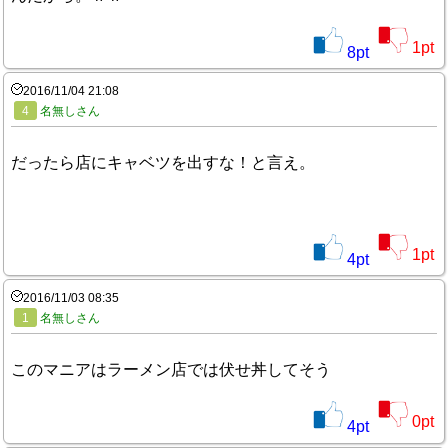
1
pt
8
pt
2016/11/04 21:08
4
名無しさん
だったら店にキャベツを出すな！と言え。
1
pt
4
pt
2016/11/03 08:35
1
名無しさん
このマニアはラーメン店では伏せ丼してそう
0
pt
4
pt