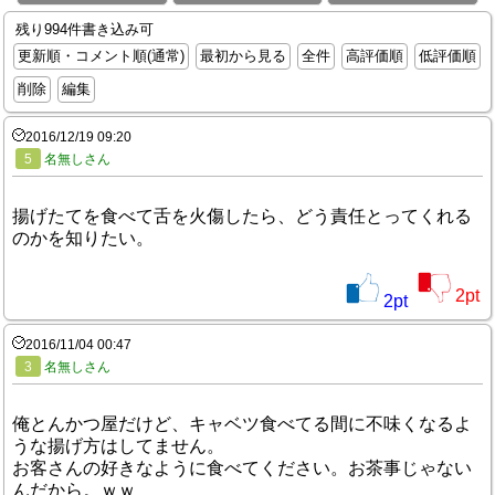
残り994件書き込み可
更新順・コメント順(通常)
最初から見る
全件
高評価順
低評価順
削除
編集
2016/12/19 09:20
5
名無しさん
揚げたてを食べて舌を火傷したら、どう責任とってくれる
のかを知りたい。
2
pt
2
pt
2016/11/04 00:47
3
名無しさん
俺とんかつ屋だけど、キャベツ食べてる間に不味くなるよ
うな揚げ方はしてません。
お客さんの好きなように食べてください。お茶事じゃない
んだから。ｗｗ