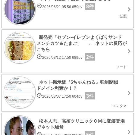
8件
2026/06/21 05:56 659pv
話題
新発売「セブン‐イレブンよくばりサンド
メンチカツ＆たまご」 → ネットの反応が
こちら
2件
2026/03/12 17:50 689pv
フード
ネット掲示板『5ちゃんねる』強制閉鎖
ドメイン剥奪か！？
3件
2026/03/07 17:50 604pv
エンタメ
松本人志、高須クリニックＣＭに変装登場
でネット騒然
5件