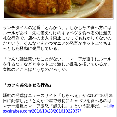
ランチタイムの定番「とんかつ」。しかしその食べ方には
ルールがあり、先に備え付けのキャベツを食べるのは超失
礼な行為で、店への出入り禁止になってもおかしくないの
だという。そんなとんかつマニアの発言がネット上でちょ
っとした騒動に発展している。
「そんな話は聞いたことがない」「マニアが勝手にルール
を作るな」などとネット上で激しい反発を招いているが、
実際のところはどうなのだろうか。
「カツを劣化させる行為」
騒動の発端はニュースサイト「しらべぇ」が2016年10月28
日に配信した「とんかつ屋で最初にキャベツを食べるのは
マナー違反とマニア激怒『超失礼』」という記事だ。→
http
s://sirabee.com/2016/10/28/20161022037/