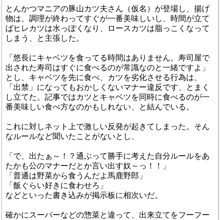
とんかつマニアの豚山カツ夫さん（仮名）が登場し、揚げ
物は、調理が終わってすぐが一番美味しいし、時間が立て
ばヒレカツは水っぽくなり、ロースカツは脂っこくなって
しまう、と主張した。
「悠長にキャベツを食ってる時間はありません。寿司屋で
出された寿司はすぐに食べるのが常識なのと一緒ですよ」
とし、キャベツを先に食べ、カツを劣化させる行為は、
「出禁」になってもおかしくないマナー違反です、とまく
し立てた。記事ではカツとキャベツを同時に食べるのが一
番美味しい食べ方なのかもしれない、と結んでいる。
これに対しネット上で激しい反発が起きてしまった。そん
なルールなど聞いたことがないとし、
「で、出たぁ～！？通ぶって勝手に考えた自分ルールをあ
たかも公のマナーだとか言い出す奴～っ！！」
「普通は野菜から食うんだよ馬鹿野郎」
「飯ぐらい好きに食わせろ」
などといった書き込みが掲示板に相次いだ。
確かにスーパーなどの惣菜と違って、出来立てをフーフー