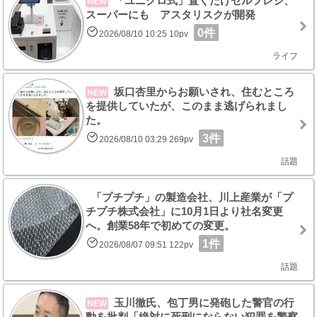
「ユニクロ式」置くだけセルフレジ、
NEW
スーパーにも アスタリスクが開発
0件
2026/08/10 10:25 10pv
ライフ
坂口杏里からお願いされ、住むところ
NEW
を提供していたが、このまま逃げられまし
た。
3件
2026/08/10 03:29 269pv
話題
「プチプチ」の製造会社、川上産業が「プ
チプチ株式会社」に10月1日より社名変更
へ。創業58年で初めての変更。
1件
2026/08/07 09:51 122pv
話題
玉川徹氏、包丁男に発砲した警官の行
NEW
動を批判「絶対に死刑にならない犯罪を警察