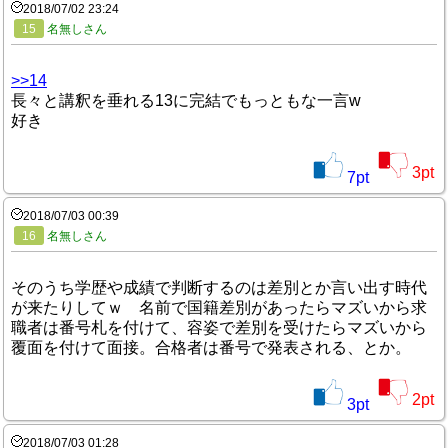
2018/07/02 23:24
15
名無しさん
>>14
長々と講釈を垂れる13に完結でもっともな一言w
好き
3
pt
7
pt
2018/07/03 00:39
16
名無しさん
そのうち学歴や成績で判断するのは差別とか言い出す時代
が来たりしてｗ 名前で国籍差別があったらマズいから求
職者は番号札を付けて、容姿で差別を受けたらマズいから
覆面を付けて面接。合格者は番号で発表される、とか。
2
pt
3
pt
2018/07/03 01:28