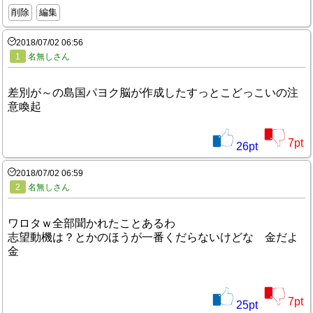
削除
編集
2018/07/02 06:56
1
名無しさん
差別が～の島国パヨク脳が作成したすっとこどっこいの注
意喚起
7
pt
26
pt
2018/07/02 06:59
2
名無しさん
ワロタｗ全部聞かれたことあるわ
志望動機は？とかのほうが一番くだらないけどな 金だよ
金
7
pt
25
pt