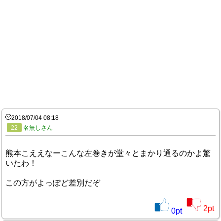
2018/07/04 08:18
22
名無しさん
熊本こええなーこんな左巻きが堂々とまかり通るのかよ驚
いたわ！
この方がよっぽど差別だぞ
2
pt
0
pt