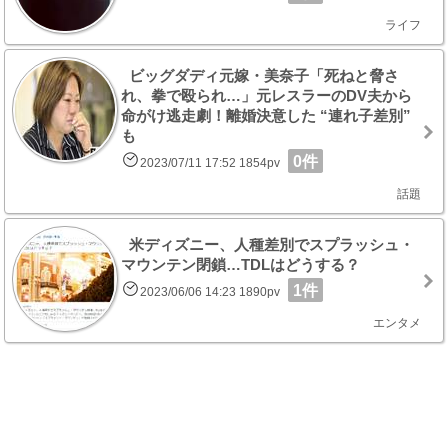
ライフ
ビッグダディ元嫁・美奈子「死ねと脅さ
れ、拳で殴られ…」元レスラーのDV夫から
命がけ逃走劇！離婚決意した “連れ子差別”
も
0件
2023/07/11 17:52 1854pv
話題
米ディズニー、人種差別でスプラッシュ・
マウンテン閉鎖…TDLはどうする？
1件
2023/06/06 14:23 1890pv
エンタメ