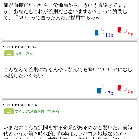
俺が面接官だったら「労働局からこういう通達きてます
が、あなたもこれが差別だと思いますか？」って質問し
て、「NO」って言った人だけ採用するわｗ
5
pt
11
pt
2018/07/02 16:47
12
名無しさん
こんなんで差別になるんや…なんでも聞いていいのにむし
ろ話したいくらい
2
pt
7
pt
2018/07/02 18:54
13
マイナス評価を付けてみろ
いまだにこんな質問をする企業があるのかと驚いた。前時
代というか前々時代的。熊本はガラパゴス地域なのか？