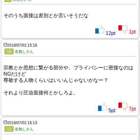
そのうち面接は差別とか言いそうだな
1
pt
12
pt
2018/07/02 15:18
10
名無しさん
宗教とか思想に繋がる部分や、プライバシーに密接なのは
NGだけど
尊敬する人物くらいはいいんじゃないかなー？
それより圧迫面接何とかしろよ。
7
pt
5
pt
2018/07/02 16:13
11
名無しさん