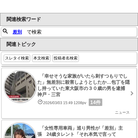
関連検索ワード
差別
で検索
関連トピック
スレタイ検索
本文検索
投稿者名検索
「幸せそうな家族がいたら刺すつもりでし
た」無差別に殺害しようとしたか…包丁を隠
し持っていた東大阪市の３０歳の男を逮捕
神戸・三宮
14件
2026/03/03 15:49 1208pv
ニュース
「女性専用車両」巡り男性が「差別」主
張 24歳タレント「それ本気で言って