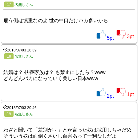
17
名無しさん
雇う側は慎重なのよ 世の中口だけバカ多いから
3
pt
5
pt
2018/07/03 18:39
18
名無しさん
結婚は？ 扶養家族は？ も禁止にしたら？www
どんどんバカになっていく美しい日本www
1
pt
2
pt
2018/07/03 20:46
19
名無しさん
わざと聞いて「差別が～」とか言った奴は採用しちゃだめ
そういう奴は面倒くさいし百害あって一利なしだよ