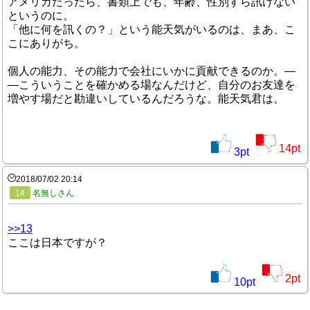
アメリカだったら、書類上でも、年齢、性別すら訊けない
というのに。
「他に何を訊くの？」という能天気がいるのは、まあ、こ
こにありがち。
個人の能力、その能力で会社にいかに貢献できるのか。―
―こういうことを確かめる場なんだけど、自分のお友達を
増やす場だと勘違いしているんだろうな。能天気君は。
14
pt
3
pt
2018/07/02 20:14
14
名無しさん
>>13
ここは日本ですが？
2
pt
10
pt