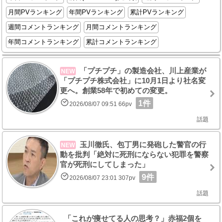
月間PVランキング
年間PVランキング
累計PVランキング
週間コメントランキング
月間コメントランキング
年間コメントランキング
累計コメントランキング
「プチプチ」の製造会社、川上産業が
NEW
「プチプチ株式会社」に10月1日より社名変
更へ。創業58年で初めての変更。
1件
2026/08/07 09:51 66pv
話題
玉川徹氏、包丁男に発砲した警官の行
NEW
動を批判「絶対に死刑にならない犯罪を警察
官が死刑にしてしまった」
9件
2026/08/07 23:01 307pv
話題
「これが痩せてる人の思考？」赤福2個を