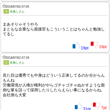
2018/07/02 07:05
3
名無しさん
まあそりゃそうやろ
まともな企業なら面接官もこういうことはちゃんと勉強し
てるし
19
pt
19
pt
2018/07/02 07:29
4
名無しさん
見た目は優秀でも中身はどういう正体してるのか分からん
もんね
労働環境が人権が権利がやらゴチャゴチャぬかすような面
倒な輩を誤って採用したりしたらえらい事になるからね。
会社側も大変
7
pt
31
pt