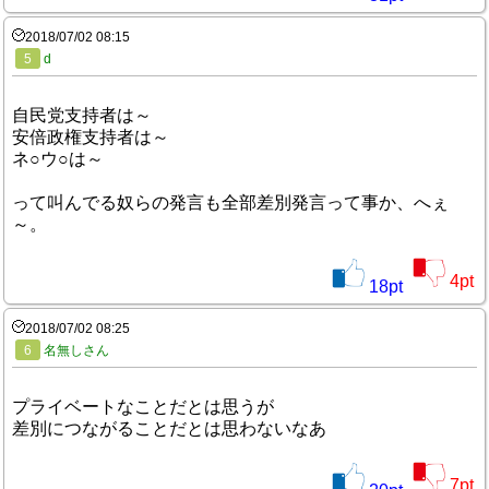
2018/07/02 08:15
5
d
自民党支持者は～
安倍政権支持者は～
ネ○ウ○は～
って叫んでる奴らの発言も全部差別発言って事か、へぇ
～。
4
pt
18
pt
2018/07/02 08:25
6
名無しさん
プライベートなことだとは思うが
差別につながることだとは思わないなあ
7
pt