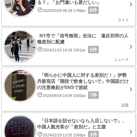
る？」「お門違いも甚だしい」
8件
2025/03/29 06:28 1786pv
ライフ
NY市で「信号無視」合法に 違反切符の人
種差別に配慮
5件
2024/11/10 14:18 1501pv
ニュース
「明らかに中国人に対する差別だ！」伊勢
丹新宿店「階段で飲食しないで」中国語だけ
の注意喚起がSNSで波紋
7件
2024/08/18 19:09 1593pv
話題
「日本語を話せないなら入店しないで」、
中国人観光客が「差別だ」と立腹
3件
2024/02/19 13:55 1568pv