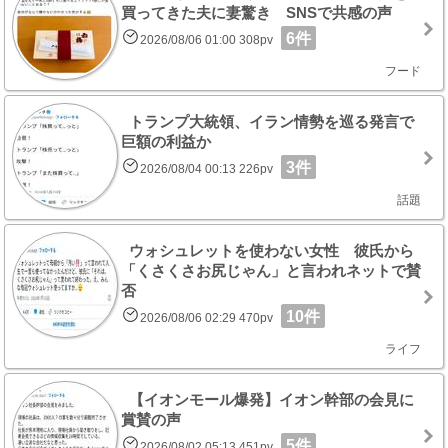
買ってきた夫に妻驚き SNSで共感の声
6件
2026/08/06 01:00 308pv
フード
トランプ大統領、イラン情勢を巡る発言で
巨額の利益か
3件
2026/08/04 00:13 226pv
話題
ウォシュレットを使わない女性 彼氏から
「くさくさお尻じゃん」と言われネットで賛
否
10件
2026/08/06 02:29 470pv
ライフ
【イオンモール爆発】イオン幹部の会見に
賞賛の声
5件
2026/08/02 05:13 451pv