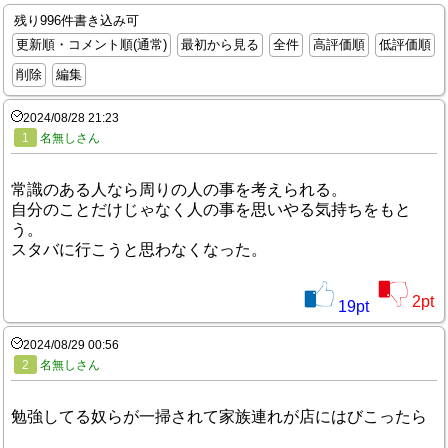
残り996件書き込み可
更新順・コメント順(通常)
最初から見る
全件
高評価順
低評価順
削除
編集
2024/08/28 21:23
1
名無しさん
常識のある人なら周りの人の事を考えられる。
自分のことだけじゃなく人の事を思いやる気持ちをもと
う。
スタバに行こうと思わなくなった。
2
pt
19
pt
2024/08/29 00:56
2
名無しさん
勉強してる奴らが一掃されて家族連れが店にはびこったら