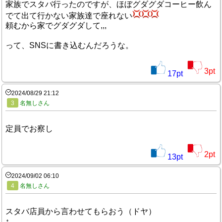
家族でスタバ行ったのですが、ほぼグダグダコーヒー飲ん
でて出て行かない家族達で座れない
頼むから家でグダグダして,,,
って、SNSに書き込むんだろうな。
3
pt
17
pt
2024/08/29 21:12
3
名無しさん
定員でお察し
2
pt
13
pt
2024/09/02 06:10
4
名無しさん
スタバ店員から言わせてもらおう（ドヤ）
↑