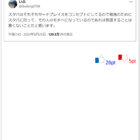
5
pt
26
pt