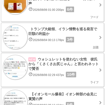
声
6件
2026/08/06 01:00 200pv
フード
トランプ大統領、イラン情勢を巡る発言で
巨額の利益か
3件
2026/08/04 00:13 178pv
話題
ウォシュレットを使わない女性 彼氏
NEW
から「くさくさお尻じゃん」と言われネット
で賛否
10件
2026/08/06 02:29 437pv
ライフ
【イオンモール爆発】イオン幹部の会見に
賞賛の声
5件