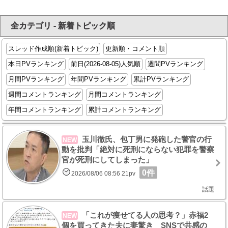
全カテゴリ - 新着トピック順
スレッド作成順(新着トピック)
更新順・コメント順
本日PVランキング
前日(2026-08-05)人気順
週間PVランキング
月間PVランキング
年間PVランキング
累計PVランキング
週間コメントランキング
月間コメントランキング
年間コメントランキング
累計コメントランキング
玉川徹氏、包丁男に発砲した警官の行
NEW
動を批判「絶対に死刑にならない犯罪を警察
官が死刑にしてしまった」
0件
2026/08/06 08:56 21pv
話題
「これが痩せてる人の思考？」赤福2
NEW
個を買ってきた夫に妻驚き SNSで共感の