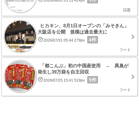
2026/08/02 05:13 424pv
話題
ヒカキン、8月1日オープンの「みそきん」
大阪店を公開 規模は過去最大に
4件
2026/07/31 05:44 279pv
フード
「都こんぶ」初の中国産使用 → 異臭が
発生し39万袋を自主回収
5件
2026/07/25 15:41 519pv
フード