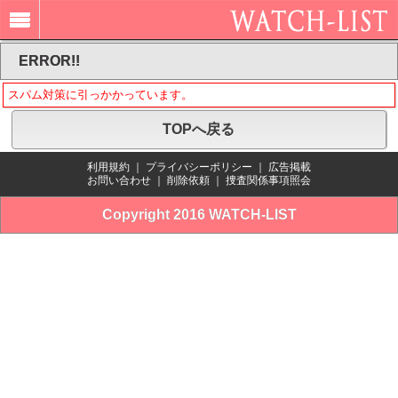
ERROR!!
スパム対策に引っかかっています。
TOPへ戻る
利用規約
｜
プライバシーポリシー
｜
広告掲載
お問い合わせ
｜
削除依頼
｜
捜査関係事項照会
Copyright 2016 WATCH-LIST