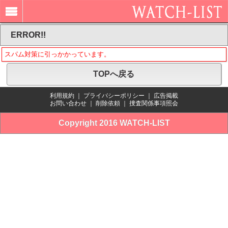
ERROR!!
スパム対策に引っかかっています。
TOPへ戻る
利用規約
｜
プライバシーポリシー
｜
広告掲載
お問い合わせ
｜
削除依頼
｜
捜査関係事項照会
Copyright 2016 WATCH-LIST