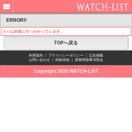
ERROR!!
スパム対策に引っかかっています。
TOPへ戻る
利用規約
｜
プライバシーポリシー
｜
広告掲載
お問い合わせ
｜
削除依頼
｜
捜査関係事項照会
Copyright 2016 WATCH-LIST