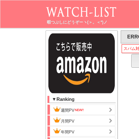
暇つぶしにどうぞーヽ(＞。＜*)ノ
ERR
スパム
▼Ranking
週間PV
月間PV
年間PV