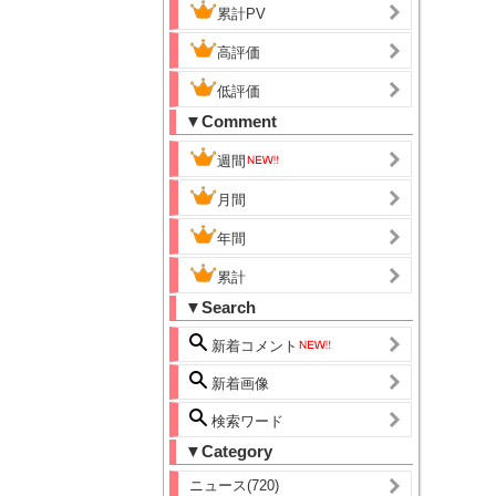
累計PV
高評価
低評価
▼Comment
週間
月間
年間
累計
▼Search
新着コメント
新着画像
検索ワード
▼Category
ニュース(720)