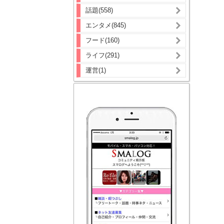
話題(558)
エンタメ(845)
フード(160)
ライフ(291)
運営(1)