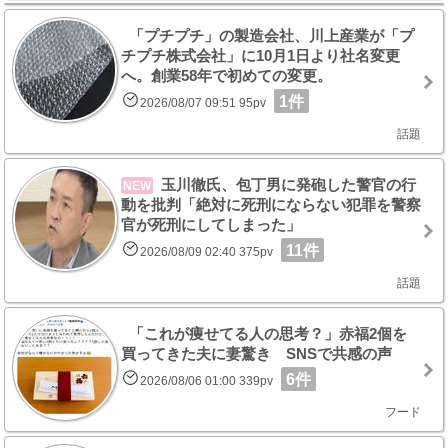
「プチプチ」の製造会社、川上産業が「プ
チプチ株式会社」に10月1日より社名変更
へ。創業58年で初めての変更。
1件
2026/08/07 09:51 95pv
話題
玉川徹氏、包丁男に発砲した警官の行
NEW
動を批判「絶対に死刑にならない犯罪を警察
官が死刑にしてしまった」
11件
2026/08/09 02:40 375pv
話題
「これが痩せてる人の思考？」赤福2個を
買ってきた夫に妻驚き SNSで共感の声
6件
2026/08/06 01:00 339pv
フード