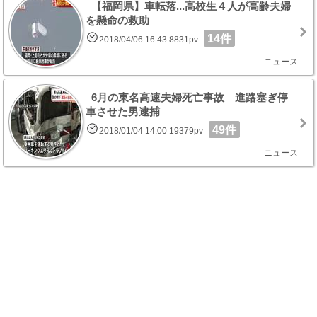
【福岡県】車転落...高校生４人が高齢夫婦
を懸命の救助
14件
2018/04/06 16:43 8831pv
ニュース
6月の東名高速夫婦死亡事故 進路塞ぎ停
車させた男逮捕
49件
2018/01/04 14:00 19379pv
ニュース