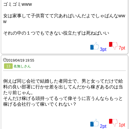
ゴミゴミwww
女は家事して子供育てて穴あればいんだよでしゃばんなww
w
それの中の１つでもできない役立たずは死ねばいい
7
pt
3
pt
2019/04/19 19:55
13
名無しさん
例えば同じ会社で結婚した者同士で、男と女ってだけで給
料の良い部署に行かせ差を出してんだから稼ぎあるのは当
たり前じゃん。
そんだけ稼げる頭持ってるって偉そうに言うんならもっと
稼げる会社行って稼いでくれない？
1
pt
2
pt