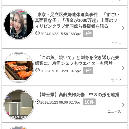
東京・足立区夫婦遺体遺棄事件 「すごい
真面目な子」「借金が1000万超」上野のフ
ィリピンクラブ元同僚ら容疑者を語る
0件
2024/01/22 15:58 1683pv
ニュース
「この魚、焼いて」と刺身を突き返した夫
婦客に、寿司シェフもウエイターも愕然
0件
2023/07/18 13:29 1975pv
ライフ
【埼玉県】高齢夫婦死傷 中３の孫を逮捕
10件
2018/10/23 09:06 6270pv
ニュース