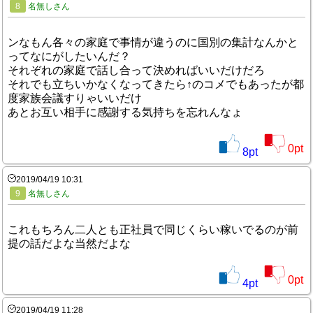
8
名無しさん
ンなもん各々の家庭で事情が違うのに国別の集計なんかと
ってなにがしたいんだ？
それぞれの家庭で話し合って決めればいいだけだろ
それでも立ちいかなくなってきたら↑のコメでもあったが都
度家族会議すりゃいいだけ
あとお互い相手に感謝する気持ちを忘れんなょ
0
pt
8
pt
2019/04/19 10:31
9
名無しさん
これもちろん二人とも正社員で同じくらい稼いでるのが前
提の話だよな当然だよな
0
pt
4
pt
2019/04/19 11:28