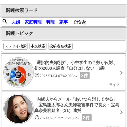
関連検索ワード
夫婦
家庭料理
料理
家事
で検索
関連トピック
スレタイ検索
本文検索
投稿者名検索
選択的夫婦別姓、小中学生の半数が反対、
初の2000人調査「自分はしない」6割
2件
2025/01/04 07:42 913pv
ライフ
内縁夫からメール「あいつら消してやる」
宝島龍太郎さん夫婦殺害事件で長女・宝島
真奈美容疑者（31）逮捕
8件
2024/09/25 22:17 2183pv
ニュース