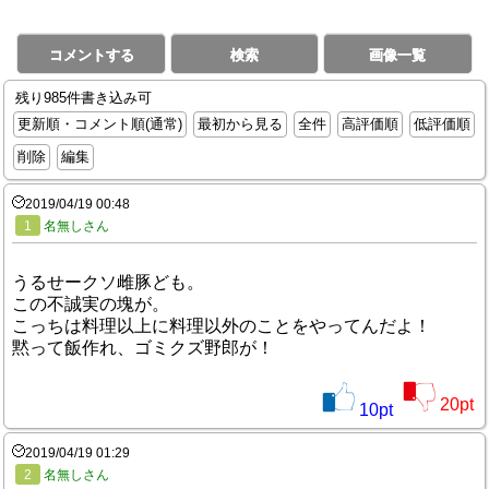
コメントする
検索
画像一覧
残り985件書き込み可
更新順・コメント順(通常)
最初から見る
全件
高評価順
低評価順
削除
編集
2019/04/19 00:48
1
名無しさん
うるせークソ雌豚ども。
この不誠実の塊が。
こっちは料理以上に料理以外のことをやってんだよ！
黙って飯作れ、ゴミクズ野郎が！
20
pt
10
pt
2019/04/19 01:29
2
名無しさん