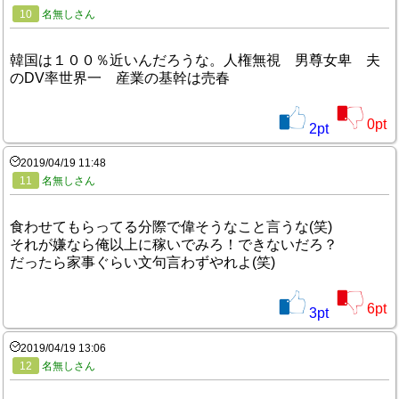
10
名無しさん
韓国は１００％近いんだろうな。人権無視 男尊女卑 夫
のDV率世界一 産業の基幹は売春
0
pt
2
pt
2019/04/19 11:48
11
名無しさん
食わせてもらってる分際で偉そうなこと言うな(笑)
それが嫌なら俺以上に稼いでみろ！できないだろ？
だったら家事ぐらい文句言わずやれよ(笑)
6
pt
3
pt
2019/04/19 13:06
12
名無しさん