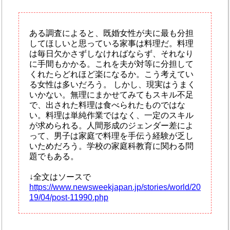
ある調査によると、既婚女性が夫に最も分担
してほしいと思っている家事は料理だ。料理
は毎日欠かさずしなければならず、それなり
に手間もかかる。これを夫が対等に分担して
くれたらどれほど楽になるか。こう考えてい
る女性は多いだろう。 しかし、現実はうまく
いかない。無理にまかせてみてもスキル不足
で、出された料理は食べられたものではな
い。料理は単純作業ではなく、一定のスキル
が求められる。人間形成のジェンダー差によ
って、男子は家庭で料理を手伝う経験が乏し
いためだろう。学校の家庭科教育に関わる問
題でもある。
↓全文はソースで
https://www.newsweekjapan.jp/stories/world/20
19/04/post-11990.php