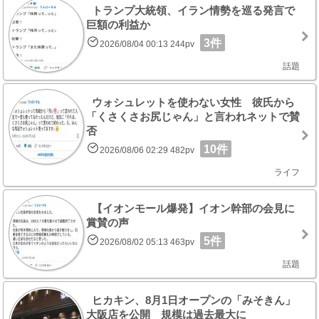
トランプ大統領、イラン情勢を巡る発言で
巨額の利益か
3件
2026/08/04 00:13 244pv
話題
ウォシュレットを使わない女性 彼氏から
「くさくさお尻じゃん」と言われネットで賛
否
10件
2026/08/06 02:29 482pv
ライフ
【イオンモール爆発】イオン幹部の会見に
賞賛の声
5件
2026/08/02 05:13 463pv
話題
ヒカキン、8月1日オープンの「みそきん」
大阪店を公開 規模は過去最大に