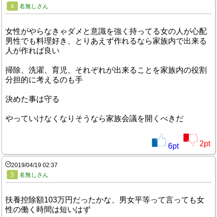
4
名無しさん
女性がやらなきゃダメと意識を強く持ってる女の人が心配
男性でも料理好き、とりあえず作れるなら家族内で出来る
人が作れば良い
掃除、洗濯、育児、それぞれが出来ることを家族内の役割
分担的に考えるのも手
決めた事は守る
やっていけなくなりそうなら家族会議を開くべきだ
2
pt
6
pt
2019/04/19 02:37
5
名無しさん
扶養控除額103万円だったかな、男女平等って言っても女
性の働く時間は短いはず