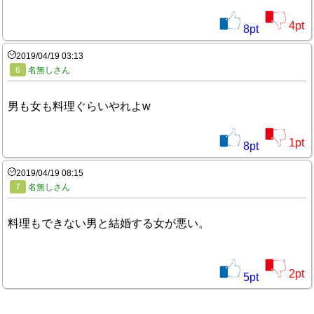
4
pt
8
pt
2019/04/19 03:13
6
名無しさん
男も女も料理ぐらいやれよw
1
pt
8
pt
2019/04/19 08:15
7
名無しさん
料理もできない男と結婚する女が悪い。
2
pt
5
pt