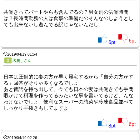
共働きってパートやらも含んでるの？男女別の労働時間
は？長時間勤務の人は食事の準備だのそんなのしようとし
ても出来ないし遊んでる訳じゃないんだし
6
pt
6
pt
2019/04/19 01:54
3
名無しさん
日本は圧倒的に妻の方が早く帰宅するから「自分の方がす
る」回答がそりゃ多くなるでしょ
あと昔話を持ち出して、今でも日本の妻は共働きでも手間
暇かけて料理を作ってるみたいな事を書いてるけど、んな
わけないでしょ。便利なスーパーの惣菜や冷凍食品並べて
しっかり手抜きもしてますよ
6
pt
8
pt
2019/04/19 02:26