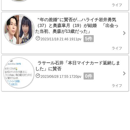
ライフ
“年の差婚”に賛否が…ハライチ岩井勇気
（37）と奥森皐月（19）が結婚 「出会っ
た当初、奥森が13歳だった」
5件
2023/11/18 21:46 1911pv
ライフ
ラサール石井「本日マイナカード返納しま
した」に賛否
0件
2023/06/28 17:55 1720pv
ライフ