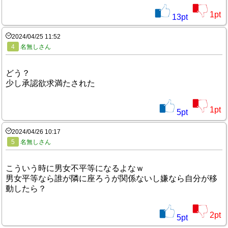
1
pt
13
pt
2024/04/25 11:52
4
名無しさん
どう？
少し承認欲求満たされた
1
pt
5
pt
2024/04/26 10:17
5
名無しさん
こういう時に男女不平等になるよなｗ
男女平等なら誰が隣に座ろうが関係ないし嫌なら自分が移
動したら？
2
pt
5
pt