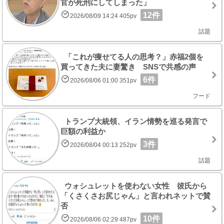
官が死刑にしてしまった」
12件
2026/08/09 14:24 405pv
話題
「これが痩せてる人の思考？」赤福2個を
買ってきた夫に妻驚き SNSで共感の声
6件
2026/08/06 01:00 351pv
フード
トランプ大統領、イラン情勢を巡る発言で
巨額の利益か
3件
2026/08/04 00:13 252pv
話題
ウォシュレットを使わない女性 彼氏から
「くさくさお尻じゃん」と言われネットで賛
否
10件
2026/08/06 02:29 487pv