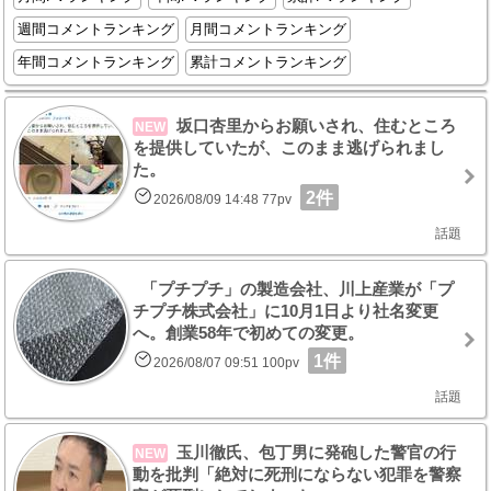
週間コメントランキング
月間コメントランキング
年間コメントランキング
累計コメントランキング
坂口杏里からお願いされ、住むところ
NEW
を提供していたが、このまま逃げられまし
た。
2件
2026/08/09 14:48 77pv
話題
「プチプチ」の製造会社、川上産業が「プ
チプチ株式会社」に10月1日より社名変更
へ。創業58年で初めての変更。
1件
2026/08/07 09:51 100pv
話題
玉川徹氏、包丁男に発砲した警官の行
NEW
動を批判「絶対に死刑にならない犯罪を警察