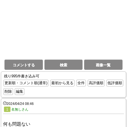
コメントする
検索
画像一覧
残り995件書き込み可
更新順・コメント順(通常)
最初から見る
全件
高評価順
低評価順
削除
編集
2024/04/24 08:46
1
名無しさん
何も問題ない