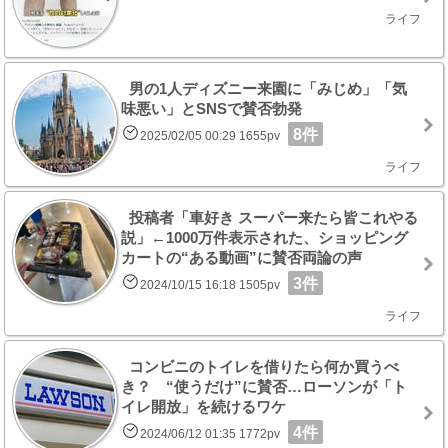
ライフ
男の1人ディズニー来園に「みじめ」「気
味悪い」とSNSで賛否勃発
8件
2025/02/05 00:29 1655pv
ライフ
投稿者「車好き スーパー来たら皆これやる
説」←1000万件表示された、ショッピング
カートの“ある動画”に賛否両論の声
3件
2024/10/15 16:18 1505pv
ライフ
コンビニのトイレを借りたら何か買うべ
き？ “使うだけ”に賛否…ローソンが「ト
イレ開放」を続けるワケ
4件
2024/06/12 01:35 1772pv