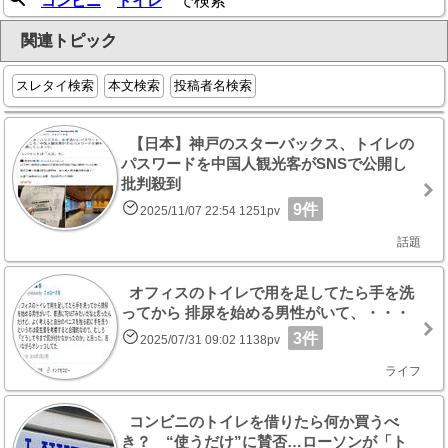
コンビニ
トイレ
で検索
関連トピック
スレタイ検索
本文検索
投稿者名検索
【日本】神戸のスターバックス、トイレの
パスワードを中国人観光客がSNSで公開し
批判殺到
9件
2025/11/07 22:54 1251pv
話題
オフィスのトイレで用を足してたら手を洗
ってから 排尿を始める男性がいて、・・・
3件
2025/07/31 09:02 1138pv
ライフ
コンビニのトイレを借りたら何か買うべ
き？ “使うだけ”に賛否…ローソンが「ト