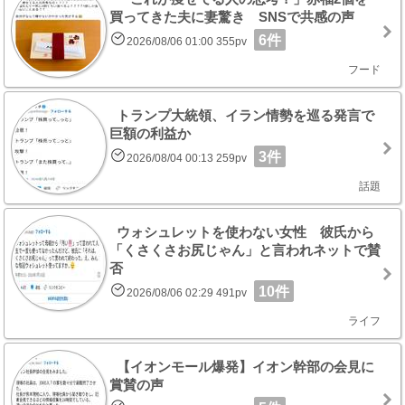
買ってきた夫に妻驚き SNSで共感の声
6件
2026/08/06 01:00 355pv
フード
トランプ大統領、イラン情勢を巡る発言で
巨額の利益か
3件
2026/08/04 00:13 259pv
話題
ウォシュレットを使わない女性 彼氏から
「くさくさお尻じゃん」と言われネットで賛
否
10件
2026/08/06 02:29 491pv
ライフ
【イオンモール爆発】イオン幹部の会見に
賞賛の声