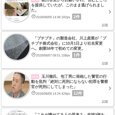
NEW
を提供していたが、このまま逃げられまし
た。
2件
2026/08/09 14:48 182pv
話題
「プチプチ」の製造会社、川上産業が「プ
チプチ株式会社」に10月1日より社名変更
へ。創業58年で初めての変更。
1件
2026/08/07 09:51 108pv
話題
玉川徹氏、包丁男に発砲した警官の行
NEW
動を批判「絶対に死刑にならない犯罪を警察
官が死刑にしてしまった」
12件
2026/08/09 14:24 429pv
話題
「これが痩せてる人の思考？」赤福2個を