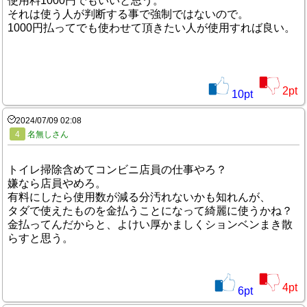
使用料1000円でもいいと思う。
それは使う人が判断する事で強制ではないので。
1000円払ってでも使わせて頂きたい人が使用すれば良い。
2
pt
10
pt
2024/07/09 02:08
4
名無しさん
トイレ掃除含めてコンビニ店員の仕事やろ？
嫌なら店員やめろ。
有料にしたら使用数が減る分汚れないかも知れんが、
タダで使えたものを金払うことになって綺麗に使うかね？
金払ってんだからと、よけい厚かましくションベンまき散
らすと思う。
4
pt
6
pt