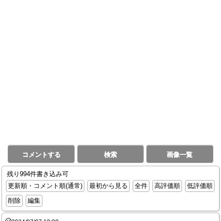
コメントする
検索
画像一覧
残り994件書き込み可
更新順・コメント順(通常)
最初から見る
全件
高評価順
低評価順
削除
編集