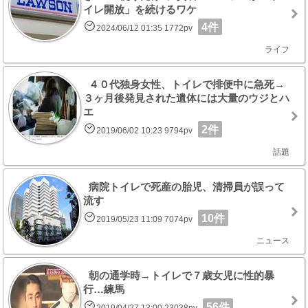
イレ開放」を続けるワケ
4件
2024/06/12 01:35 1772pv
ライフ
４０代独身女性、トイレで排便中に急死→
３ヶ月後発見された遺体には大量のウジとハ
エ
2件
2019/06/02 10:23 9794pv
話題
病院トイレで死産の胎児、清掃員が誤って
流す
10件
2019/05/23 11:09 7074pv
ニュース
朝の通学時→トイレで７歳女児に性的暴
行…練馬
56件
2019/04/27 13:00 23038pv