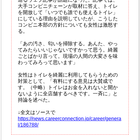
大手コンビニチェーンが取材に答え、トイレ
を開放して「いつでも誰でも使えるトイレ」
にしている理由を説明していたが、こうした
コンビニ本部の方針についても女性は激怒す
る。
「あの汚さ、匂いを掃除する。あんた、やっ
てみたらいいじゃないですかって思う。綺麗
ごとばかり言って。現場の人間の大変さを味
わってみろって思います」
女性はトイレを綺麗に利用してもらうための
対策として、「有料にする意見は大賛成で
す。（中略）トイレはお金を入れないと開か
ないように全店舗するべきです。一斉に」と
持論を述べた。
↓全文はソースで
https://news.careerconnection.jp/career/genera
l/186788/