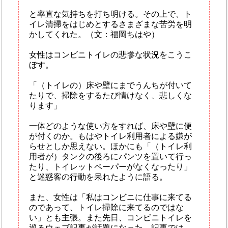
と率直な気持ちを打ち明ける。その上で、ト
イレ清掃をはじめとするさまざまな苦労を明
かしてくれた。（文：福岡ちはや）
女性はコンビニトイレの悲惨な状況をこうこ
ぼす。
「（トイレの）床や壁にまでうんちが付いて
たりで、掃除をするたび情けなく、悲しくな
ります」
一体どのような使い方をすれば、床や壁に便
が付くのか。もはやトイレ利用者による嫌が
らせとしか思えない。ほかにも「（トイレ利
用者が）タンクの後ろにパンツを置いて行っ
たり、トイレットペーパーがなくなったり」
と迷惑客の行動を呆れたように語る。
また、女性は「私はコンビニに仕事に来てる
のであって、トイレ掃除に来てるのではな
い」とも主張。また先日、コンビニトイレを
巡るウェブ記事が話題になった。記事では、