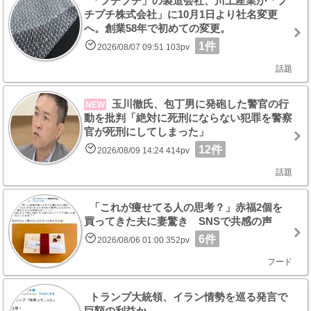
「プチプチ」の製造会社、川上産業が「プ
チプチ株式会社」に10月1日より社名変更
へ。創業58年で初めての変更。
1件
2026/08/07 09:51 103pv
話題
玉川徹氏、包丁男に発砲した警官の行
NEW
動を批判「絶対に死刑にならない犯罪を警察
官が死刑にしてしまった」
12件
2026/08/09 14:24 414pv
話題
「これが痩せてる人の思考？」赤福2個を
買ってきた夫に妻驚き SNSで共感の声
6件
2026/08/06 01:00 352pv
フード
トランプ大統領、イラン情勢を巡る発言で
巨額の利益か