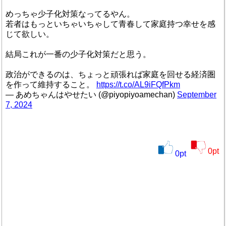
めっちゃ少子化対策なってるやん。
若者はもっといちゃいちゃして青春して家庭持つ幸せを感
じて欲しい。
結局これが一番の少子化対策だと思う。
政治ができるのは、ちょっと頑張れば家庭を回せる経済圏
を作って維持すること。
https://t.co/AL9iFQfPkm
— あめちゃんはやせたい (@piyopiyoamechan)
September
7, 2024
0
pt
0
pt