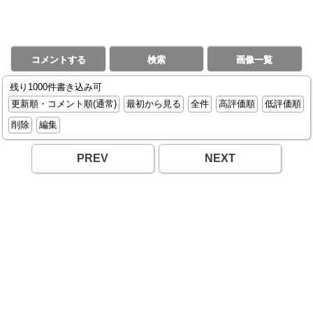
コメントする
検索
画像一覧
残り1000件書き込み可
更新順・コメント順(通常)
最初から見る
全件
高評価順
低評価順
削除
編集
PREV
NEXT