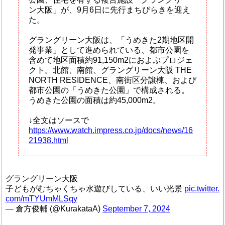
ン大阪」が、9月6日に先行まちびらきを迎え
た。
グラングリーン大阪は、「うめきた2期地区開
発事業」として進められている、都市公園を
含めて地区面積約91,150m2におよぶプロジェ
クト。北館、南館、グラングリーン大阪 THE
NORTH RESIDENCE、南街区分譲棟、および
都市公園の「うめきた公園」で構成される。
うめきた公園の面積は約45,000m2。
↓全文はソースで
https://www.watch.impress.co.jp/docs/news/16
21938.html
グラングリーン大阪
子どもがむちゃくちゃ水遊びしている、いい光景
pic.twitter.
com/mTYUmMLSqy
— 倉方俊輔 (@KurakataA)
September 7, 2024