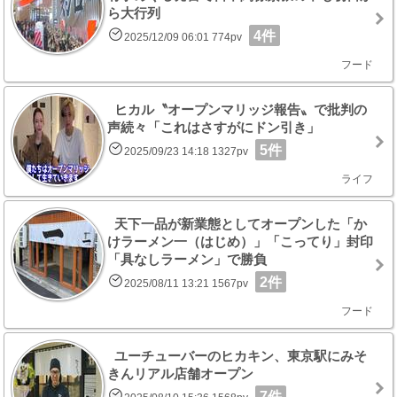
ら大行列
4件
2025/12/09 06:01 774pv
フード
ヒカル〝オープンマリッジ報告〟で批判の
声続々「これはさすがにドン引き」
5件
2025/09/23 14:18 1327pv
ライフ
天下一品が新業態としてオープンした「か
けラーメン一（はじめ）」「こってり」封印
「具なしラーメン」で勝負
2件
2025/08/11 13:21 1567pv
フード
ユーチューバーのヒカキン、東京駅にみそ
きんリアル店舗オープン
7件