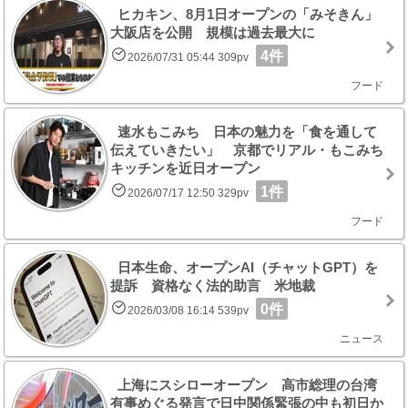
ヒカキン、8月1日オープンの「みそきん」
大阪店を公開 規模は過去最大に
4件
2026/07/31 05:44 309pv
フード
速水もこみち 日本の魅力を「食を通して
伝えていきたい」 京都でリアル・もこみち
キッチンを近日オープン
1件
2026/07/17 12:50 329pv
フード
日本生命、オープンAI（チャットGPT）を
提訴 資格なく法的助言 米地裁
0件
2026/03/08 16:14 539pv
ニュース
上海にスシローオープン 高市総理の台湾
有事めぐる発言で日中関係緊張の中も初日か