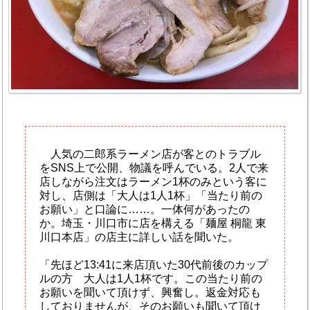
人気の二郎系ラーメン店が客とのトラブル
をSNS上で公開、物議を呼んでいる。2人で来
店しながら注文はラーメン1杯のみという客に
対し、店側は「大人は1人1杯」「当たり前の
お願い」と口論に……。一体何があったの
か。埼玉・川口市に店を構える「麺屋 桐龍 東
川口本店」の店主に詳しい話を聞いた。
「先ほど13:41に来店頂いた30代前後のカップ
ルの方 大人は1人1杯です。この当たり前の
お願いを聞いて頂けず、興奮し。返金対応も
しておりませんが、そのお願いも聞いて頂け