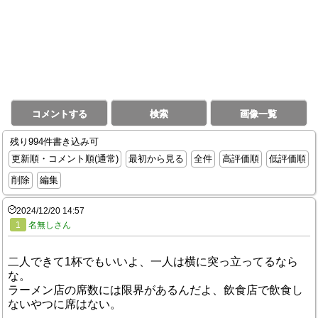
コメントする
検索
画像一覧
残り994件書き込み可
更新順・コメント順(通常)
最初から見る
全件
高評価順
低評価順
削除
編集
2024/12/20 14:57
1
名無しさん
二人できて1杯でもいいよ、一人は横に突っ立ってるなら
な。
ラーメン店の席数には限界があるんだよ、飲食店で飲食し
ないやつに席はない。