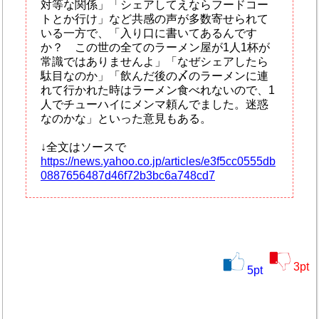
対等な関係」「シェアしてえならフードコー
トとか行け」など共感の声が多数寄せられて
いる一方で、「入り口に書いてあるんです
か？ この世の全てのラーメン屋が1人1杯が
常識ではありませんよ」「なぜシェアしたら
駄目なのか」「飲んだ後の〆のラーメンに連
れて行かれた時はラーメン食べれないので、1
人でチューハイにメンマ頼んでました。迷惑
なのかな」といった意見もある。
↓全文はソースで
https://news.yahoo.co.jp/articles/e3f5cc0555db
0887656487d46f72b3bc6a748cd7
3
pt
5
pt