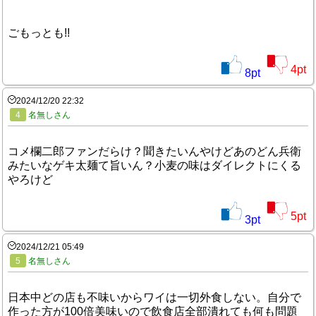
ごもっとも!!
4
pt
8
pt
2024/12/20 22:32
4
名無しさん
コメ欄二郎ファンだらけ？聞きたいんやけどあのどん兵衛
みたいなゲキ太麺て旨いん？小麦の味はダイレクトにくる
やろけど
5
pt
3
pt
2024/12/21 05:49
5
名無しさん
日本中どの店も不味いからワイは一切外食しない。自分で
作った方が100倍美味いので飲食店全部潰れても何も問題