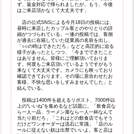
ず、返金対応で帰られましたが。もう、今後
はご来店頂かなくて大丈夫です」
店の公式SNSによる今月18日の投稿には、
昼時に来店したカップル客とのやりとりの詳
細がつづられている。一連の投稿では、客側
が過去に在籍していた従業員の名前を出し、
「○○の時はできただろ」などと高圧的に迫る
様子があったとしつつ、「今までできたこと
はありません。皆様にご理解頂いておりま
す。何度もご来店頂いているようですがもう
来なくて大丈夫です。カメラにも映っており
確認できております。その場に居合わせたお
客様、不快な思いをしすみませんでした」と
結んでいる。
投稿は1400件を超えるリポスト、7000件以
上の“いいね”を集めるなど話題に。「飲食店な
ら一人一品、ラーメン屋なら一人一杯なんて
当たり前だろ」「これはどの飲食店でもそう
だけどワンオーダーは流石に常識」「店のル
ールに従えない奴は出禁でいいよ。客と店は