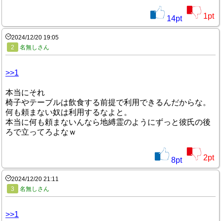
1
pt
14
pt
2024/12/20 19:05
2
名無しさん
>>1
本当にそれ
椅子やテーブルは飲食する前提で利用できるんだからな。
何も頼まない奴は利用するなよと。
本当に何も頼まないんなら地縛霊のようにずっと彼氏の後
ろで立ってろよなｗ
2
pt
8
pt
2024/12/20 21:11
3
名無しさん
>>1