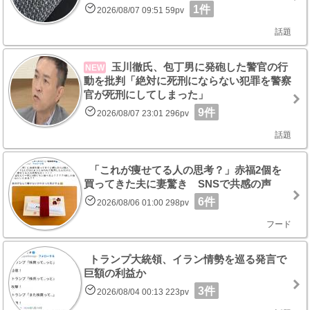
1件
2026/08/07 09:51 59pv
話題
玉川徹氏、包丁男に発砲した警官の行
NEW
動を批判「絶対に死刑にならない犯罪を警察
官が死刑にしてしまった」
9件
2026/08/07 23:01 296pv
話題
「これが痩せてる人の思考？」赤福2個を
買ってきた夫に妻驚き SNSで共感の声
6件
2026/08/06 01:00 298pv
フード
トランプ大統領、イラン情勢を巡る発言で
巨額の利益か
3件
2026/08/04 00:13 223pv