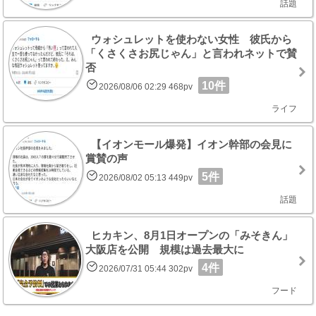
話題
ウォシュレットを使わない女性 彼氏から
「くさくさお尻じゃん」と言われネットで賛
否
10件
2026/08/06 02:29 468pv
ライフ
【イオンモール爆発】イオン幹部の会見に
賞賛の声
5件
2026/08/02 05:13 449pv
話題
ヒカキン、8月1日オープンの「みそきん」
大阪店を公開 規模は過去最大に
4件
2026/07/31 05:44 302pv
フード