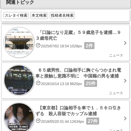
関連トピック
スレタイ検索
本文検索
投稿者名検索
「口論になり足蹴」５９歳息子を逮捕…９
３歳母死亡
2件
2025/07/02 18:54 1028pv
ニュース
６５歳男性、口論相手に胸ぐらつかまれ電
車と接触し意識不明に 中国籍の男を逮捕
25件
2018/10/14 13:18 9820pv
ニュース
【東京都】口論相手を車で１．５キロ引き
ずる 殺人容疑でカップル逮捕
27件
2018/05/20 01:44 12634pv
ニュース