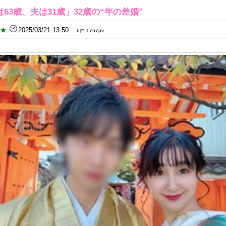
63歳、夫は31歳」32歳の“年の差婚”
B★
2025/03/21 13:50
6件 1767pv