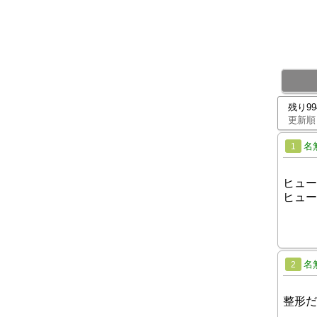
残り9
更新順
名
1
ヒューヒュ
ヒュー
名
2
整形だ