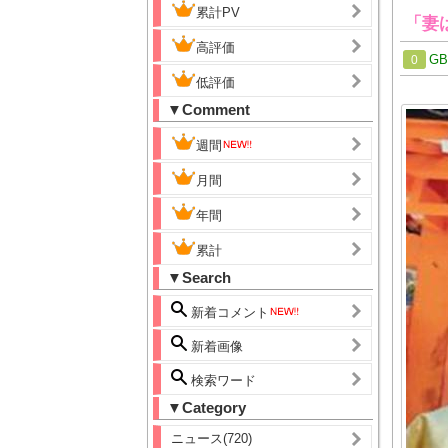
累計PV
「妻は
高評価
G
0
低評価
▼Comment
週間
月間
年間
累計
▼Search
新着コメント
新着画像
検索ワード
▼Category
ニュース(720)