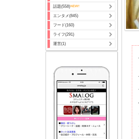
話題(558)
エンタメ(845)
フード(160)
ライフ(291)
運営(1)