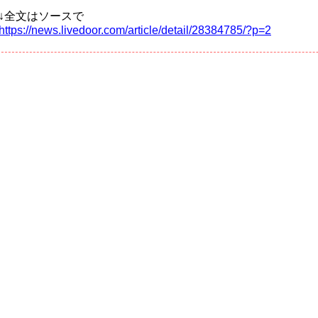
↓全文はソースで
https://news.livedoor.com/article/detail/28384785/?p=2