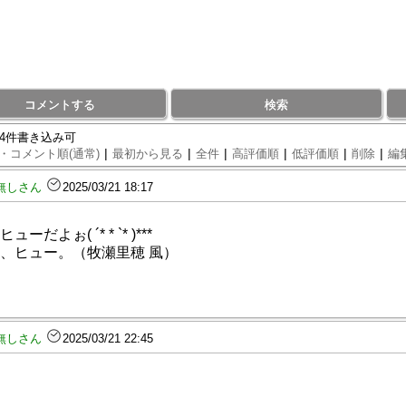
コメントする
検索
94件書き込み可
|
|
|
|
|
|
・コメント順(通常)
最初から見る
全件
高評価順
低評価順
削除
編
無しさん
2025/03/21 18:17
ーだよぉ( ´* * `* )***
、ヒュー。（牧瀬里穂 風）
無しさん
2025/03/21 22:45