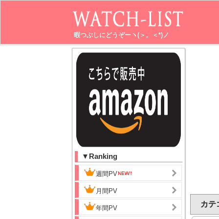
暇つぶしにどうぞーヽ(＞。＜*)ノ
▼Ranking
週間PV
月間PV
カテゴ
年間PV