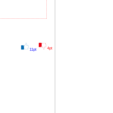
4
pt
11
pt