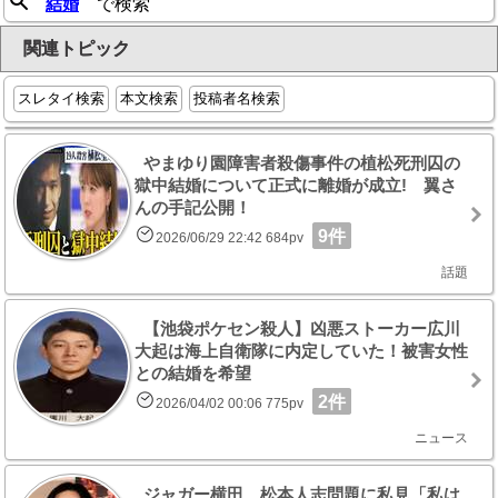
結婚
で検索
関連トピック
スレタイ検索
本文検索
投稿者名検索
やまゆり園障害者殺傷事件の植松死刑囚の
獄中結婚について正式に離婚が成立! 翼さ
んの手記公開！
9件
2026/06/29 22:42 684pv
話題
【池袋ポケセン殺人】凶悪ストーカー広川
大起は海上自衛隊に内定していた！被害女性
との結婚を希望
2件
2026/04/02 00:06 775pv
ニュース
ジャガー横田、松本人志問題に私見「私は