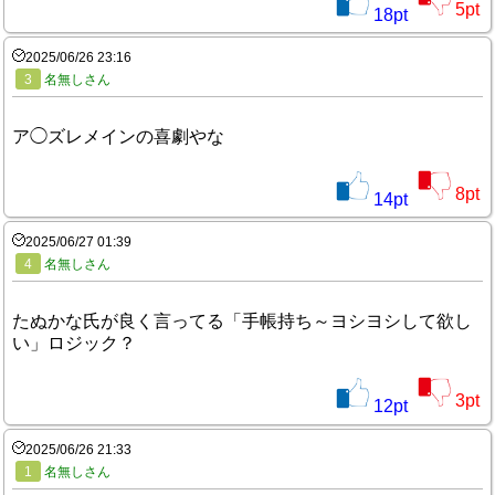
5
pt
18
pt
2025/06/26 23:16
3
名無しさん
ア◯ズレメインの喜劇やな
8
pt
14
pt
2025/06/27 01:39
4
名無しさん
たぬかな氏が良く言ってる「手帳持ち～ヨシヨシして欲し
い」ロジック？
3
pt
12
pt
2025/06/26 21:33
1
名無しさん