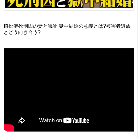
植松聖死刑囚の妻と議論 獄中結婚の意義とは?被害者遺族
とどう向き合う?