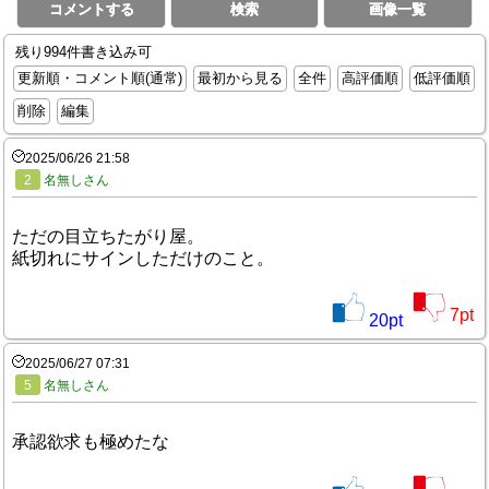
コメントする
検索
画像一覧
残り994件書き込み可
更新順・コメント順(通常)
最初から見る
全件
高評価順
低評価順
削除
編集
2025/06/26 21:58
2
名無しさん
ただの目立ちたがり屋。
紙切れにサインしただけのこと。
7
pt
20
pt
2025/06/27 07:31
5
名無しさん
承認欲求も極めたな