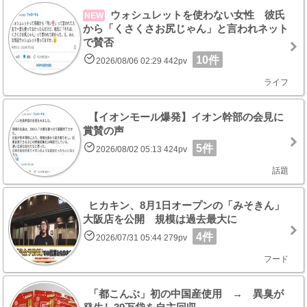
ウォシュレットを使わない女性 彼氏
NEW
から「くさくさお尻じゃん」と言われネット
で賛否
10件
2026/08/06 02:29 442pv
ライフ
【イオンモール爆発】イオン幹部の会見に
賞賛の声
5件
2026/08/02 05:13 424pv
話題
ヒカキン、8月1日オープンの「みそきん」
大阪店を公開 規模は過去最大に
4件
2026/07/31 05:44 279pv
フード
「都こんぶ」初の中国産使用 → 異臭が