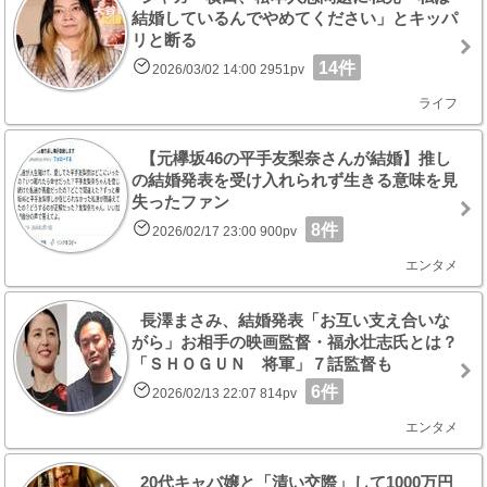
結婚しているんでやめてください」とキッパ
リと断る
14件
2026/03/02 14:00 2951pv
ライフ
【元欅坂46の平手友梨奈さんが結婚】推し
の結婚発表を受け入れられず生きる意味を見
失ったファン
8件
2026/02/17 23:00 900pv
エンタメ
長澤まさみ、結婚発表「お互い支え合いな
がら」お相手の映画監督・福永壮志氏とは？
「ＳＨＯＧＵＮ 将軍」７話監督も
6件
2026/02/13 22:07 814pv
エンタメ
20代キャバ嬢と「清い交際」して1000万円