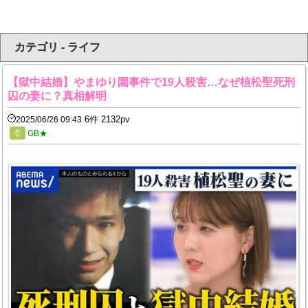
カテゴリ - ライフ
【獄中結婚】やまゆり園事件で19人殺害…なぜ植松聖死刑
囚の妻に？真相解明
6件 2132pv
2025/06/26 09:43
0
GB★