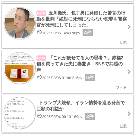
玉川徹氏、包丁男に発砲した警官の行
NEW
動を批判「絶対に死刑にならない犯罪を警察
官が死刑にしてしまった」
4件
2026/08/06 14:43 96pv
話題
「これが痩せてる人の思考？」赤福2
NEW
個を買ってきた夫に妻驚き SNSで共感の
声
6件
2026/08/06 01:00 216pv
フード
トランプ大統領、イラン情勢を巡る発言で
巨額の利益か
3件
2026/08/04 00:13 189pv
話題