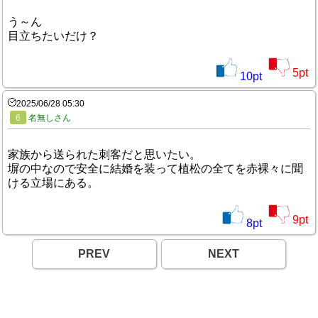
う～ん
目立ちたいだけ？
5
pt
10
pt
2025/06/28 05:30
6
名無しさん
家族から送られた刺客だと思いたい。
塀の中なので安全に結婚を装って植松の全てを赤裸々に聞
ける立場にある。
9
pt
8
pt
PREV
NEXT