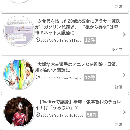
話題
夕食代を払った20歳の彼女にアラサー彼氏
が「ガソリン代請求」 “後から要求”は卑
怯？ネット大議論に
12件
2023/09/30 18:36 3113pv
ライフ
大坂なおみ選手のアニメＣＭ削除→日清、
肌が白いと議論に
12件
2019/01/26 00:44 5334pv
話題
【Twitterで議論】卓球・張本智和のチョレ
イ！は「うるさい」？
58件
2018/09/20 17:56 16165pv
話題