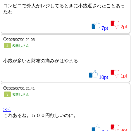
コンビニで外人がレジしてるときに小銭返されたことあっ
たわ
2
pt
7
pt
2025/07/01 21:05
2
名無しさん
小銭が多いと財布の痛みがはやまる
1
pt
10
pt
2025/07/01 21:41
3
名無しさん
>>1
これあるね。５００円欲しいのに。
3
pt