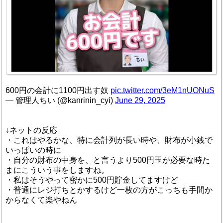
600円の会計に1100円出す奴
pic.twitter.com/3eM1nUONuS
— 管理人ちい (@kanrinin_cyi)
June 29, 2025
↓ネットの反応
・これはやるかな、特に会計列が長い時や、財布が小銭で
いっぱいの時に
・自分の財布の中身を、と言うより500円玉が必要な時た
まにこういう事をしますね。
・私はそうやって密かに500円貯金してますけど
・普通にレジ打ちとかするけど一枚の方がこっちも手間か
からなくて楽やねん