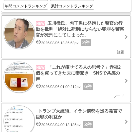
年間コメントランキング
累計コメントランキング
玉川徹氏、包丁男に発砲した警官の行
NEW
動を批判「絶対に死刑にならない犯罪を警察
官が死刑にしてしまった」
2件
2026/08/06 13:35 63pv
話題
「これが痩せてる人の思考？」赤福2
NEW
個を買ってきた夫に妻驚き SNSで共感の
声
6件
2026/08/06 01:00 212pv
フード
トランプ大統領、イラン情勢を巡る発言で
巨額の利益か
3件
2026/08/04 00:13 185pv