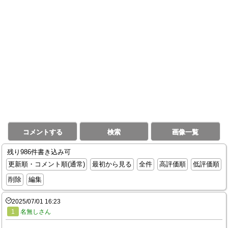
コメントする
検索
画像一覧
残り986件書き込み可
更新順・コメント順(通常)
最初から見る
全件
高評価順
低評価順
削除
編集
2025/07/01 16:23
1
名無しさん