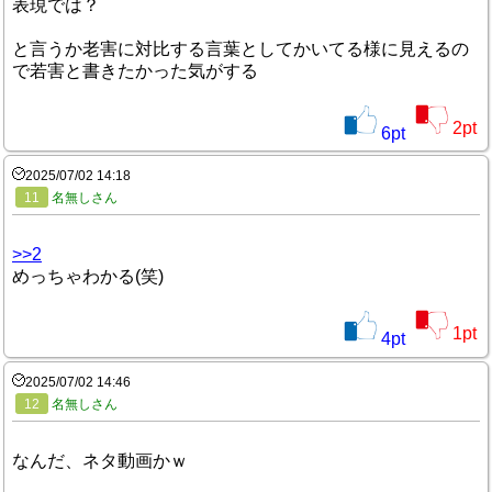
表現では？
と言うか老害に対比する言葉としてかいてる様に見えるの
で若害と書きたかった気がする
2
pt
6
pt
2025/07/02 14:18
11
名無しさん
>>2
めっちゃわかる(笑)
1
pt
4
pt
2025/07/02 14:46
12
名無しさん
なんだ、ネタ動画かｗ