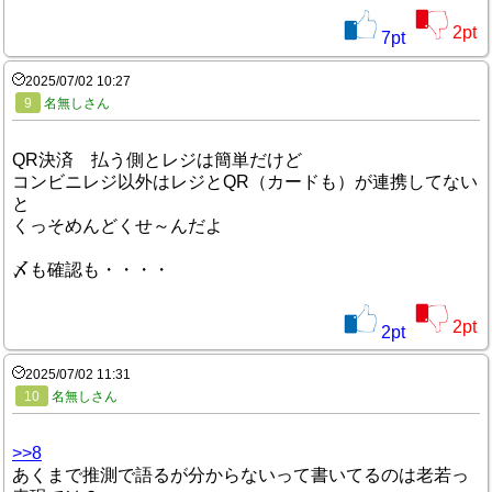
2
pt
7
pt
2025/07/02 10:27
9
名無しさん
QR決済 払う側とレジは簡単だけど
コンビニレジ以外はレジとQR（カードも）が連携してない
と
くっそめんどくせ～んだよ
〆も確認も・・・・
2
pt
2
pt
2025/07/02 11:31
10
名無しさん
>>8
あくまで推測で語るが分からないって書いてるのは老若っ