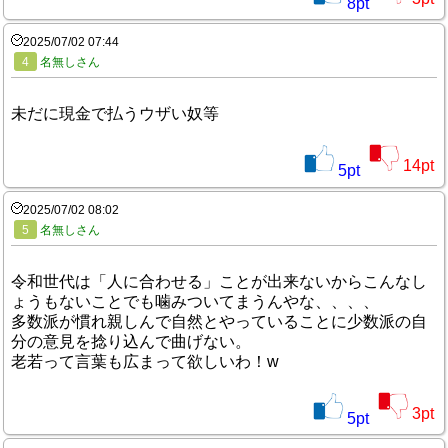
8
pt
2025/07/02 07:44
4
名無しさん
未だに現金で払うウザい奴等
14
pt
5
pt
2025/07/02 08:02
5
名無しさん
令和世代は「人に合わせる」ことが出来ないからこんなし
ょうもないことでも噛みついてまうんやな、、、、
多数派が慣れ親しんで自然とやっていることに少数派の自
分の意見を捻り込んで曲げない。
老若って言葉も広まって欲しいわ！w
3
pt
5
pt