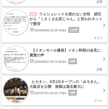
話題
ウォシュレットを使わない女性 彼氏
NEW
から「くさくさお尻じゃん」と言われネット
で賛否
10件
2026/08/06 02:29 440pv
ライフ
【イオンモール爆発】イオン幹部の会見に
賞賛の声
5件
2026/08/02 05:13 424pv
話題
ヒカキン、8月1日オープンの「みそきん」
大阪店を公開 規模は過去最大に
4件
2026/07/31 05:44 279pv
フード