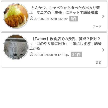
とんかつ、キャベツから食べたら出入り禁
止 マニアの「主張」にネットで議論沸騰
6件
2018/02/19 15:50 5329pv
フード
【Twitter】飲食店での授乳、賛成？反対？
→「目のやり場に困る」「気にしすぎ」議論
広がる
24件
2018/01/26 08:29 12191pv
話題