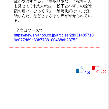
金がやばすぎる」「手取り少な」「松ちゃん
も見せてくれたのね」「松下とへずまの控除
額の違いにびっくり」「給与明細はいまだに
紙なんだ」などさまざまな声が寄せられてい
る。
↓全文はソースで
https://news.yahoo.co.jp/articles/2d931485710
9e077d69b33b7788100438ab28752
3
pt
4
pt