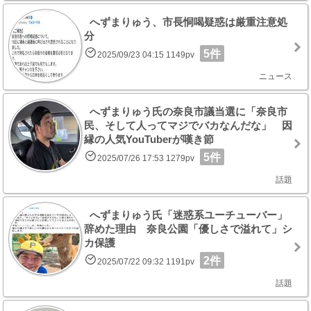
へずまりゅう、市長恫喝疑惑は厳重注意処
分
5件
2025/09/23 04:15 1149pv
ニュース
へずまりゅう氏の奈良市議当選に「奈良市
民、そして人ってマジでバカなんだな」 因
縁の人気YouTuberが嘆き節
5件
2025/07/26 17:53 1279pv
話題
へずまりゅう氏「迷惑系ユーチューバー」
辞めた理由 奈良公園「優しさで溢れて」シ
カ保護
2件
2025/07/22 09:32 1191pv
話題