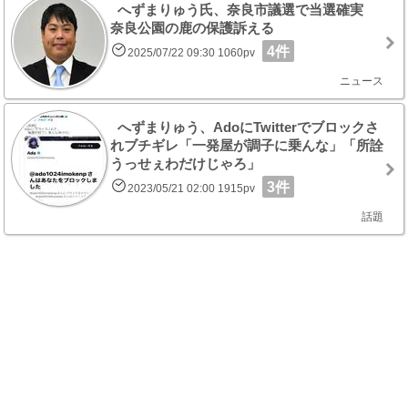
へずまりゅう氏、奈良市議選で当選確実
奈良公園の鹿の保護訴える
4件
2025/07/22 09:30 1060pv
ニュース
へずまりゅう、AdoにTwitterでブロックさ
れブチギレ「一発屋が調子に乗んな」「所詮
うっせぇわだけじゃろ」
3件
2023/05/21 02:00 1915pv
話題