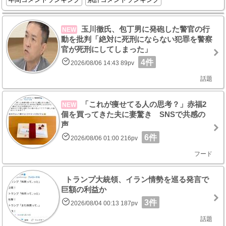
玉川徹氏、包丁男に発砲した警官の行
NEW
動を批判「絶対に死刑にならない犯罪を警察
官が死刑にしてしまった」
4件
2026/08/06 14:43 89pv
話題
「これが痩せてる人の思考？」赤福2
NEW
個を買ってきた夫に妻驚き SNSで共感の
声
6件
2026/08/06 01:00 216pv
フード
トランプ大統領、イラン情勢を巡る発言で
巨額の利益か
3件
2026/08/04 00:13 187pv
話題