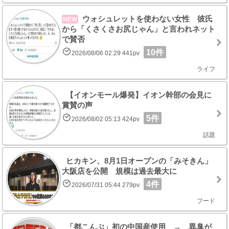
ウォシュレットを使わない女性 彼氏
NEW
から「くさくさお尻じゃん」と言われネット
で賛否
10件
2026/08/06 02:29 441pv
ライフ
【イオンモール爆発】イオン幹部の会見に
賞賛の声
5件
2026/08/02 05:13 424pv
話題
ヒカキン、8月1日オープンの「みそきん」
大阪店を公開 規模は過去最大に
4件
2026/07/31 05:44 279pv
フード
「都こんぶ」初の中国産使用 → 異臭が