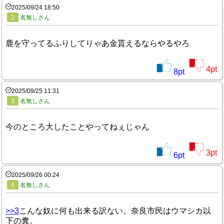
2025/09/24 18:50
2
名無しさん
鹿を守ってるふりしてりゃあ金貰えるならやるやろ
4
pt
8
pt
2025/09/25 11:31
3
名無しさん
今のところ大したことやってねぇじゃん
3
pt
6
pt
2025/09/26 00:24
4
名無しさん
>>3
こんな奴に何も出来る訳ない。奈良市民はウマシカ以
下の糞。