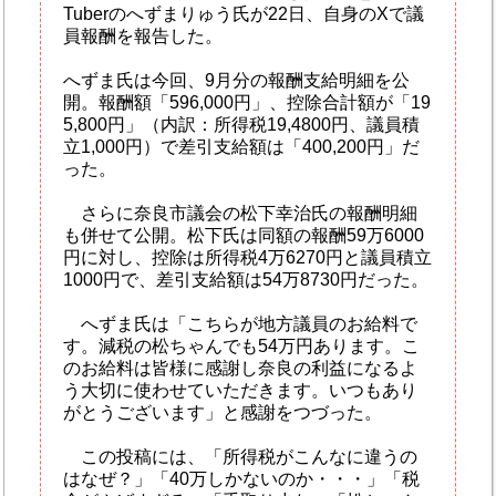
Tuberのへずまりゅう氏が22日、自身のXで議
員報酬を報告した。
へずま氏は今回、9月分の報酬支給明細を公
開。報酬額「596,000円」、控除合計額が「19
5,800円」（内訳：所得税19,4800円、議員積
立1,000円）で差引支給額は「400,200円」だ
った。
さらに奈良市議会の松下幸治氏の報酬明細
も併せて公開。松下氏は同額の報酬59万6000
円に対し、控除は所得税4万6270円と議員積立
1000円で、差引支給額は54万8730円だった。
へずま氏は「こちらが地方議員のお給料で
す。減税の松ちゃんでも54万円あります。こ
のお給料は皆様に感謝し奈良の利益になるよ
う大切に使わせていただきます。いつもあり
がとうございます」と感謝をつづった。
この投稿には、「所得税がこんなに違うの
はなぜ？」「40万しかないのか・・・」「税