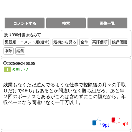
コメントする
検索
画像一覧
残り996件書き込み可
更新順・コメント順(通常)
最初から見る
全件
高評価順
低評価順
削除
編集
2025/09/24 08:05
1
名無しさん
残業もなくただ遊んでるような仕事で控除後の月々の手取
りだけで480万もあるとか間違いなく勝ち組だろ。あと年
２回のボーナスもあるがこれは含めずにこの額だから。年
収ベースなら間違いなく一千万以上。
5
pt
9
pt