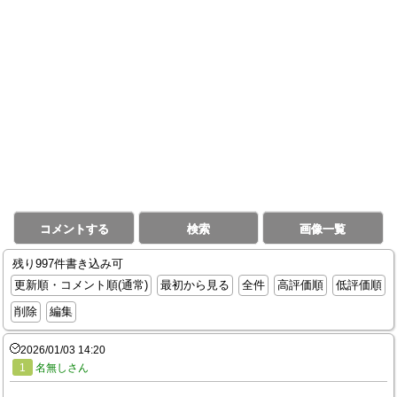
コメントする
検索
画像一覧
残り997件書き込み可
更新順・コメント順(通常)
最初から見る
全件
高評価順
低評価順
削除
編集
2026/01/03 14:20
1
名無しさん