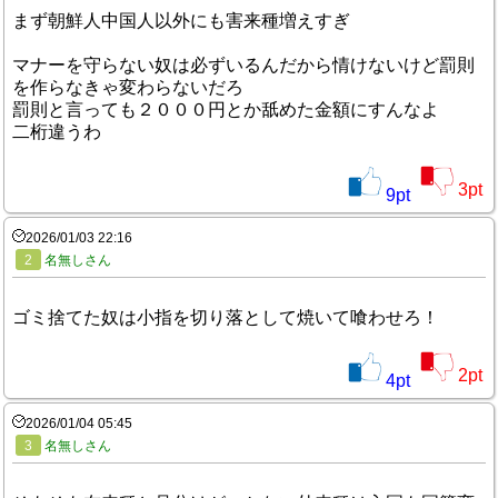
まず朝鮮人中国人以外にも害来種増えすぎ
マナーを守らない奴は必ずいるんだから情けないけど罰則
を作らなきゃ変わらないだろ
罰則と言っても２０００円とか舐めた金額にすんなよ
二桁違うわ
3
pt
9
pt
2026/01/03 22:16
2
名無しさん
ゴミ捨てた奴は小指を切り落として焼いて喰わせろ！
2
pt
4
pt
2026/01/04 05:45
3
名無しさん