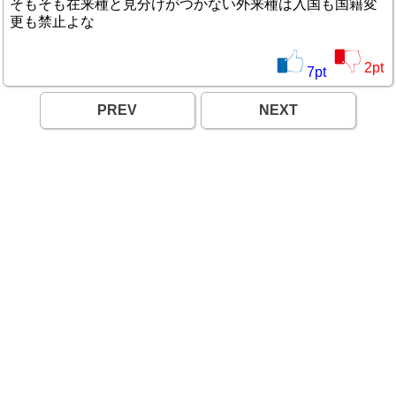
そもそも在来種と見分けがつかない外来種は入国も国籍変
更も禁止よな
2
pt
7
pt
PREV
NEXT