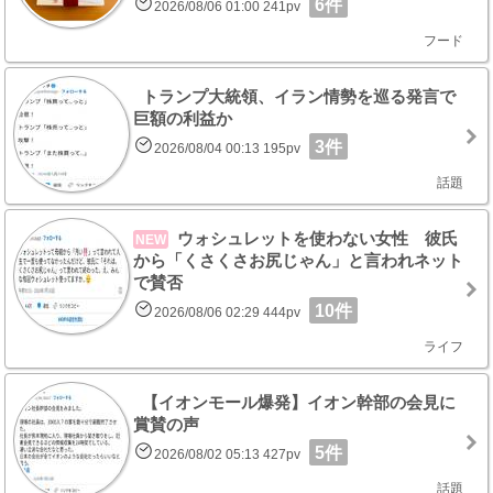
6件
2026/08/06 01:00 241pv
フード
トランプ大統領、イラン情勢を巡る発言で
巨額の利益か
3件
2026/08/04 00:13 195pv
話題
ウォシュレットを使わない女性 彼氏
NEW
から「くさくさお尻じゃん」と言われネット
で賛否
10件
2026/08/06 02:29 444pv
ライフ
【イオンモール爆発】イオン幹部の会見に
賞賛の声
5件
2026/08/02 05:13 427pv
話題