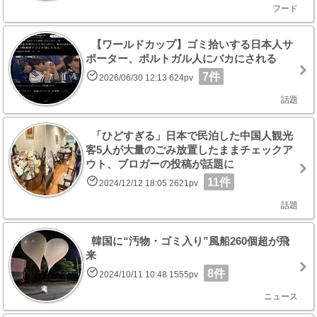
フード
【ワールドカップ】ゴミ拾いする日本人サ
ポーター、ポルトガル人にバカにされる
7件
2026/06/30 12:13 624pv
話題
「ひどすぎる」日本で民泊した中国人観光
客5人が大量のごみ放置したままチェックア
ウト、ブロガーの投稿が話題に
11件
2024/12/12 18:05 2621pv
話題
韓国に“汚物・ゴミ入り”風船260個超が飛
来
8件
2024/10/11 10:48 1555pv
ニュース