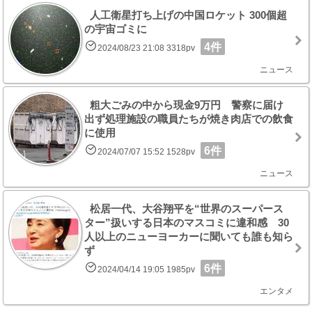
人工衛星打ち上げの中国ロケット 300個超
の宇宙ゴミに
4件
2024/08/23 21:08 3318pv
ニュース
粗大ごみの中から現金9万円 警察に届け
出ず処理施設の職員たちが焼き肉店での飲食
に使用
6件
2024/07/07 15:52 1528pv
ニュース
松居一代、大谷翔平を“世界のスーパース
ター”扱いする日本のマスコミに違和感 30
人以上のニューヨーカーに聞いても誰も知ら
ず
6件
2024/04/14 19:05 1985pv
エンタメ