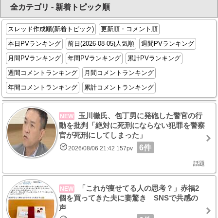
全カテゴリ - 新着トピック順
スレッド作成順(新着トピック)
更新順・コメント順
本日PVランキング
前日(2026-08-05)人気順
週間PVランキング
月間PVランキング
年間PVランキング
累計PVランキング
週間コメントランキング
月間コメントランキング
年間コメントランキング
累計コメントランキング
玉川徹氏、包丁男に発砲した警官の行
NEW
動を批判「絶対に死刑にならない犯罪を警察
官が死刑にしてしまった」
6件
2026/08/06 21:42 157pv
話題
「これが痩せてる人の思考？」赤福2
NEW
個を買ってきた夫に妻驚き SNSで共感の
声