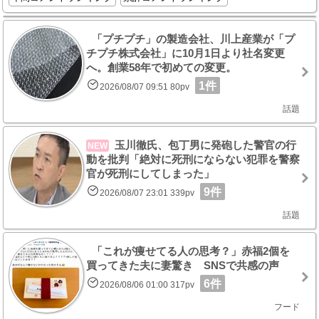
「プチプチ」の製造会社、川上産業が「プ
チプチ株式会社」に10月1日より社名変更
へ。創業58年で初めての変更。
1件
2026/08/07 09:51 80pv
話題
玉川徹氏、包丁男に発砲した警官の行
NEW
動を批判「絶対に死刑にならない犯罪を警察
官が死刑にしてしまった」
9件
2026/08/07 23:01 339pv
話題
「これが痩せてる人の思考？」赤福2個を
買ってきた夫に妻驚き SNSで共感の声
6件
2026/08/06 01:00 317pv
フード