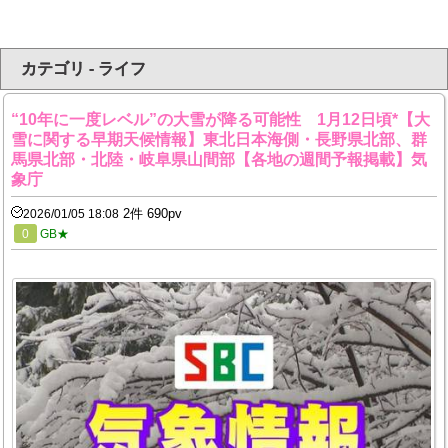
カテゴリ - ライフ
“10年に一度レベル”の大雪が降る可能性 1月12日頃*【大
雪に関する早期天候情報】東北日本海側・長野県北部、群
馬県北部・北陸・岐阜県山間部【各地の週間予報掲載】気
象庁
2件 690pv
2026/01/05 18:08
0
GB★