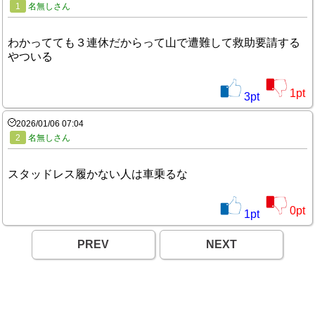
1
名無しさん
わかってても３連休だからって山で遭難して救助要請する
やついる
1
pt
3
pt
2026/01/06 07:04
2
名無しさん
スタッドレス履かない人は車乗るな
0
pt
1
pt
PREV
NEXT