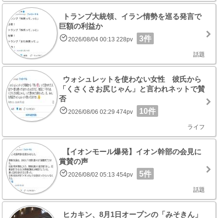
トランプ大統領、イラン情勢を巡る発言で
巨額の利益か
3件
2026/08/04 00:13 228pv
話題
ウォシュレットを使わない女性 彼氏から
「くさくさお尻じゃん」と言われネットで賛
否
10件
2026/08/06 02:29 474pv
ライフ
【イオンモール爆発】イオン幹部の会見に
賞賛の声
5件
2026/08/02 05:13 454pv
話題
ヒカキン、8月1日オープンの「みそきん」