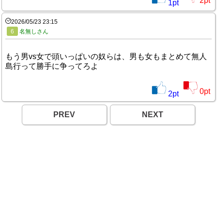
2
pt
1
pt
2026/05/23 23:15
6
名無しさん
もう男vs女で頭いっぱいの奴らは、男も女もまとめて無人
島行って勝手に争ってろよ
0
pt
2
pt
PREV
NEXT