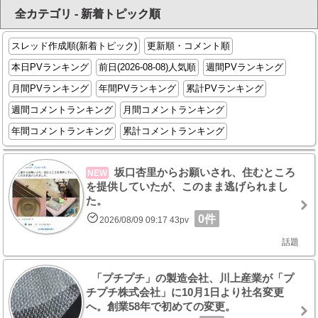
全カテゴリ - 新着トピック順
スレッド作成順(新着トピック)
更新順・コメント順
本日PVランキング
前日(2026-08-08)人気順
週間PVランキング
月間PVランキング
年間PVランキング
累計PVランキング
週間コメントランキング
月間コメントランキング
年間コメントランキング
累計コメントランキング
坂口杏里からお願いされ、住むところ
NEW
を提供していたが、このまま逃げられまし
た。
0件
2026/08/09 09:17 43pv
話題
「プチプチ」の製造会社、川上産業が「プ
チプチ株式会社」に10月1日より社名変更
へ。創業58年で初めての変更。