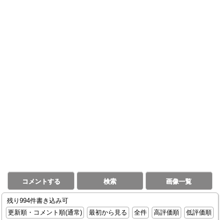
コメントする
検索
画像一覧
残り994件書き込み可
更新順・コメント順(通常)
最初から見る
全件
高評価順
低評価順