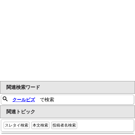
関連検索ワード
クールビズ
で検索
関連トピック
スレタイ検索
本文検索
投稿者名検索