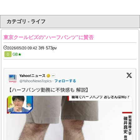
カテゴリ - ライフ
東京クールビズの“ハーフパンツ”に賛否
3件 573pv
2026/05/20 09:42
0
GB★