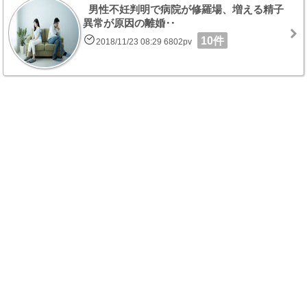
男性不妊判明で病院が修羅場、増える精子
異常が原因の離婚‥
10件
2018/11/23 08:29 6802pv