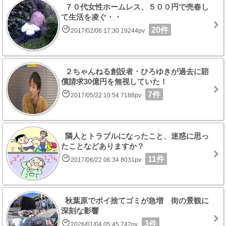
７０代女性ホームレス、５００円で売春し
て生活を凌ぐ・・
20件
2017/02/06 17:30 19244pv
２ちゃんねる創設者・ひろゆきが過去に賠
償請求30億円を無視していた！
7件
2017/05/22 10:54 7188pv
隣人とトラブルになったこと、迷惑に思っ
たことなどありますか？
11件
2017/06/22 06:34 8031pv
秋葉原でポイ捨てゴミが急増 街の景観に
深刻な影響
3件
2026/01/04 05:45 742pv