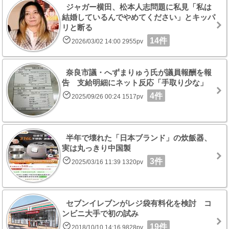
ジャガー横田、松本人志問題に私見「私は
結婚しているんでやめてください」とキッパ
リと断る
14件
2026/03/02 14:00 2955pv
奈良市議・へずまりゅう氏が議員報酬を報
告 支給明細にネット反応「手取り少な」
4件
2025/09/26 00:24 1517pv
半年で壊れた「日本ブランド」の炊飯器、
実は丸っきり中国製
3件
2025/03/16 11:39 1320pv
セブンイレブンがレジ袋有料化を検討 コ
ンビニ大手で初の試み
19件
2018/10/10 14:16 9828pv