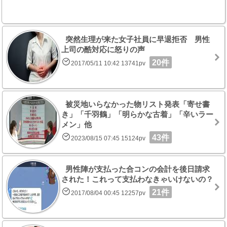
突然生理が来た女子社員に早退拒否 男性
上司の酷対応に怒りの声
20件
2017/05/11 10:42 13741pv
被災地いらなかった物リスト発表「寄せ書
き」「千羽鶴」「明らかな古着」「辛いラー
メン」他
43件
2023/08/15 07:45 15124pv
男性陣が支払った合コンの会計を後日請求
された！これって支払わなきゃいけないの？
21件
2017/08/04 00:45 12257pv