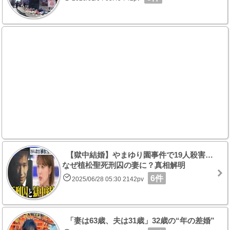
【獄中結婚】やまゆり園事件で19人殺害…
なぜ植松聖死刑囚の妻に？真相解明
6件
2025/06/28 05:30 2142pv
「妻は63歳、夫は31歳」32歳の“年の差婚”