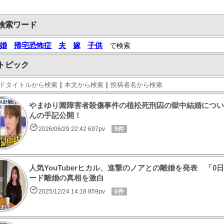
検索ワード
婚
帰宅恐怖症
夫
嫁
子供
で検索
トピック
|
|
ドタイトルから検索
本文から検索
投稿者名から検索
やまゆり園障害者殺傷事件の植松死刑囚の獄中結婚につい
んの手記公開！
2026/06/29 22:42 697pv
9件
人気YouTuberヒカル、進撃のノアとの離婚を発表 「0
ード離婚の真相を激白
2025/12/24 14:18 859pv
6件