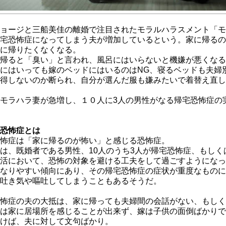
ョージと三船美佳の離婚で注目されたモラルハラスメント「モ
宅恐怖症になってしまう夫が増加しているという。家に帰るの
に帰りたくなくなる。
帰ると「臭い」と言われ、風呂にはいらないと機嫌が悪くなる
にはいっても嫁のベッドにはいるのはNG、寝るベッドも夫婦
得しないのか断られ、自分が選んだ服も嫌みたいで着替え直し
モラハラ妻が急増し、１０人に3人の男性がなる帰宅恐怖症の
恐怖症とは
怖症は「家に帰るのが怖い」と感じる恐怖症。
は、既婚者である男性、10人のうち3人が帰宅恐怖症、もし
活において、恐怖の対象を避ける工夫をして過ごすようになっ
なりやすい傾向にあり、その帰宅恐怖症の症状が重度なものに
吐き気や嘔吐してしまうこともあるそうだ。
怖症の夫の大抵は、家に帰っても夫婦間の会話がない、もしく
は家に居場所を感じることが出来ず、嫁は子供の面倒ばかりで
けば、夫に対して文句ばかり。