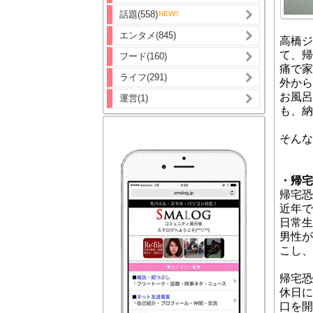
話題(558)
エンタメ(845)
高橋ジ
て、帰
フード(160)
痛で家
ライフ(291)
外から
お風呂
運営(1)
も、納
そんな
・帰宅
帰宅恐
近年で
日常生
男性が
こし、
帰宅恐
休日に
口を開