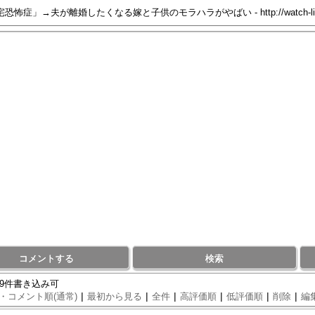
コメントする
検索
99件書き込み可
|
|
|
|
|
|
・コメント順(通常)
最初から見る
全件
高評価順
低評価順
削除
編