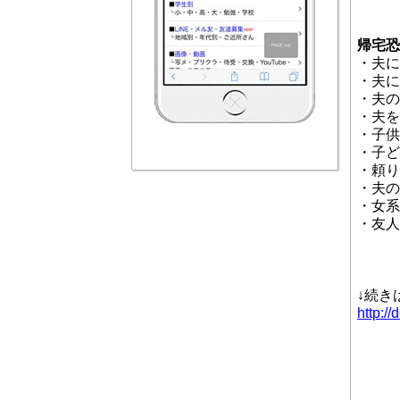
帰宅恐
・夫に
・夫に
・夫の
・夫を
・子供
・子ど
・頼り
・夫の
・女系
・友人
↓続き
http:/