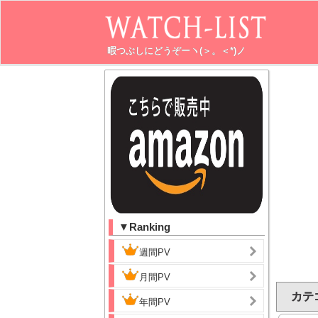
暇つぶしにどうぞーヽ(＞。＜*)ノ
▼Ranking
週間PV
月間PV
カテゴ
年間PV