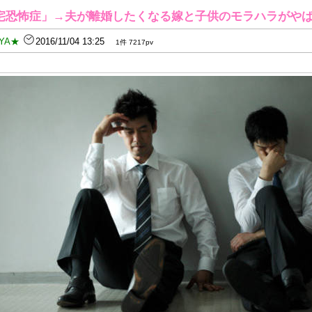
宅恐怖症」→夫が離婚したくなる嫁と子供のモラハラがや
YA★
2016/11/04 13:25
1件 7217pv