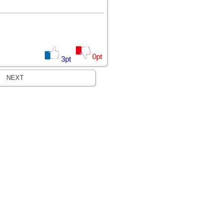
0
pt
3
pt
NEXT