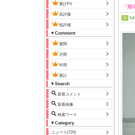
累計PV
「帰
高評価
SA
0
低評価
▼Comment
週間
月間
年間
累計
▼Search
新着コメント
新着画像
検索ワード
▼Category
ニュース(720)