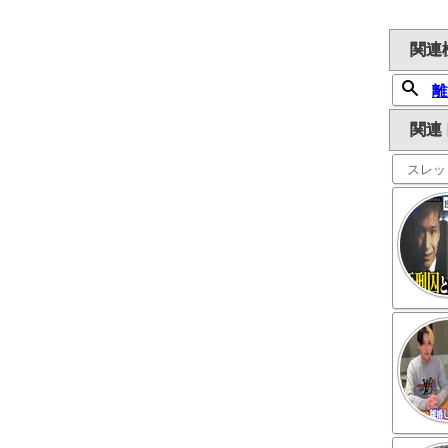
関連
離
関連
スレッ