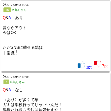
2017/09/23 10:32
15
名無しさん
Q
&
A
：あり
昔ならアウト
今はOK
ただSNSに載せる親は
非常識
7
pt
3
pt
2017/09/22 18:06
7
名無しさん
Q
&
A
：なし
〈あり〉が多くて草
ガキは学校行ってりゃいいんだ！
馬鹿たれ親も少しは勉強せえや！