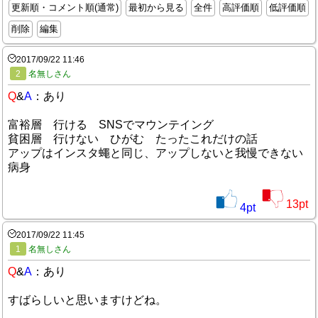
更新順・コメント順(通常)
最初から見る
全件
高評価順
低評価順
削除
編集
2017/09/22 11:46
2
名無しさん
Q
&
A
：あり
富裕層 行ける SNSでマウンテイング
貧困層 行けない ひがむ たったこれだけの話
アップはインスタ蠅と同じ、アップしないと我慢できない
病身
13
pt
4
pt
2017/09/22 11:45
1
名無しさん
Q
&
A
：あり
すばらしいと思いますけどね。