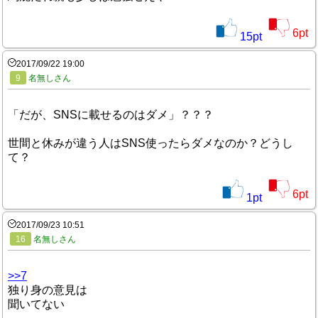
6
pt
15
pt
2017/09/22 19:00
9
名無しさん
「だが、SNSに載せるのはダメ」？？？
世間と休みが違う人はSNS使ったらダメなのか？どうし
て？
6
pt
1
pt
2017/09/23 10:51
16
名無しさん
>>7
独り身の意見は
聞いてない