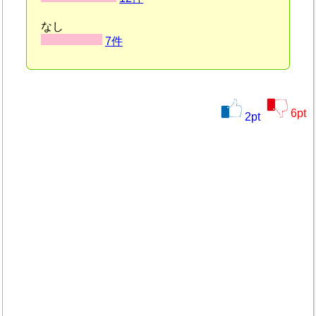
なし
7件
6
pt
2
pt