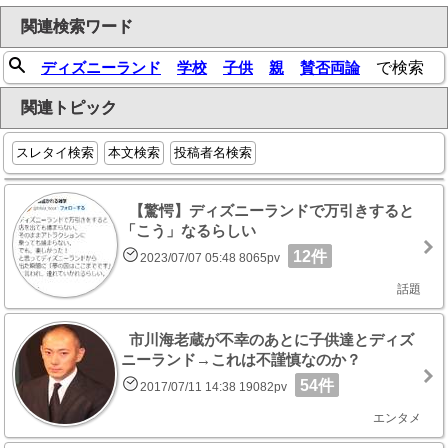
関連検索ワード
ディズニーランド
学校
子供
親
賛否両論
で検索
関連トピック
スレタイ検索
本文検索
投稿者名検索
【驚愕】ディズニーランドで万引きすると
「こう」なるらしい
12件
2023/07/07 05:48 8065pv
話題
市川海老蔵が不幸のあとに子供達とディズ
ニーランド→これは不謹慎なのか？
54件
2017/07/11 14:38 19082pv
エンタメ