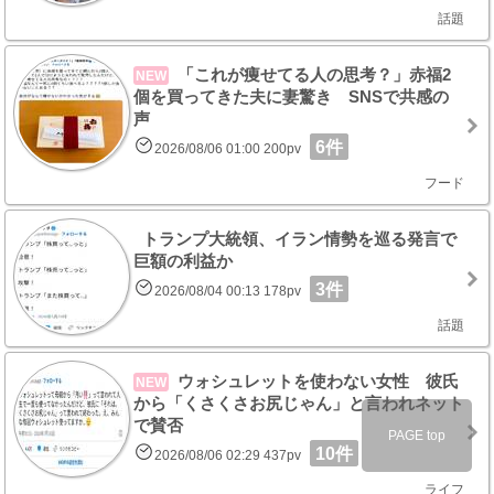
話題
「これが痩せてる人の思考？」赤福2
NEW
個を買ってきた夫に妻驚き SNSで共感の
声
6件
2026/08/06 01:00 200pv
フード
トランプ大統領、イラン情勢を巡る発言で
巨額の利益か
3件
2026/08/04 00:13 178pv
話題
ウォシュレットを使わない女性 彼氏
NEW
から「くさくさお尻じゃん」と言われネット
で賛否
PAGE top
10件
2026/08/06 02:29 437pv
ライフ