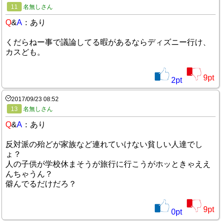
11
名無しさん
Q
&
A
：あり
くだらねー事で議論してる暇があるならディズニー行け、
カスども。
9
pt
2
pt
2017/09/23 08:52
13
名無しさん
Q
&
A
：あり
反対派の殆どが家族など連れていけない貧しい人達でし
ょ？
人の子供が学校休まそうが旅行に行こうがホッときゃええ
んちゃうん？
僻んでるだけだろ？
9
pt
0
pt