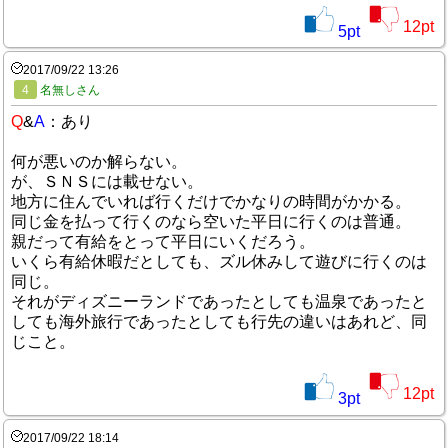
12
pt
5
pt
2017/09/22 13:26
4
名無しさん
Q
&
A
：あり
何が悪いのか解らない。
が、ＳＮＳには載せない。
地方に住んでいれば行くだけでかなりの時間がかかる。
同じ金を払って行くのなら空いた平日に行くのは普通。
親だって有給をとって平日にいくだろう。
いくら有給休暇だとしても、ズル休みして遊びに行くのは
同じ。
それがディズニーランドであったとしても温泉であったと
しても海外旅行であったとしても行先の違いはあれど、同
じこと。
12
pt
3
pt
2017/09/22 18:14