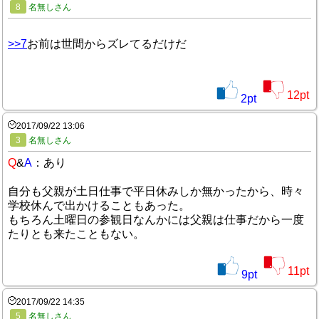
8
名無しさん
>>7
お前は世間からズレてるだけだ
12
pt
2
pt
2017/09/22 13:06
3
名無しさん
Q
&
A
：あり
自分も父親が土日仕事で平日休みしか無かったから、時々
学校休んで出かけることもあった。
もちろん土曜日の参観日なんかには父親は仕事だから一度
たりとも来たこともない。
11
pt
9
pt
2017/09/22 14:35
5
名無しさん