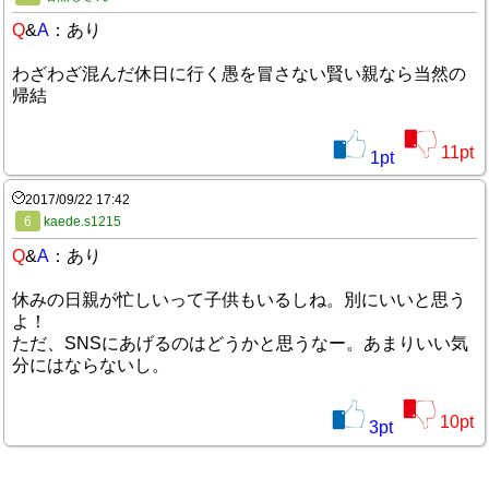
Q
&
A
：あり
わざわざ混んだ休日に行く愚を冒さない賢い親なら当然の
帰結
11
pt
1
pt
2017/09/22 17:42
6
kaede.s1215
Q
&
A
：あり
休みの日親が忙しいって子供もいるしね。別にいいと思う
よ！
ただ、SNSにあげるのはどうかと思うなー。あまりいい気
分にはならないし。
10
pt
3
pt