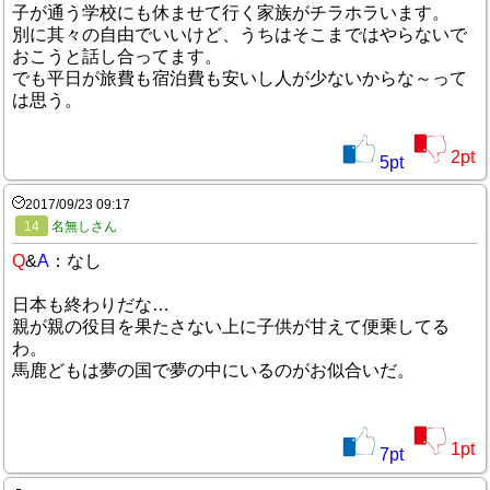
子が通う学校にも休ませて行く家族がチラホラいます。
別に其々の自由でいいけど、うちはそこまではやらないで
おこうと話し合ってます。
でも平日が旅費も宿泊費も安いし人が少ないからな～って
は思う。
2
pt
5
pt
2017/09/23 09:17
14
名無しさん
Q
&
A
：なし
日本も終わりだな…
親が親の役目を果たさない上に子供が甘えて便乗してる
わ。
馬鹿どもは夢の国で夢の中にいるのがお似合いだ。
1
pt
7
pt