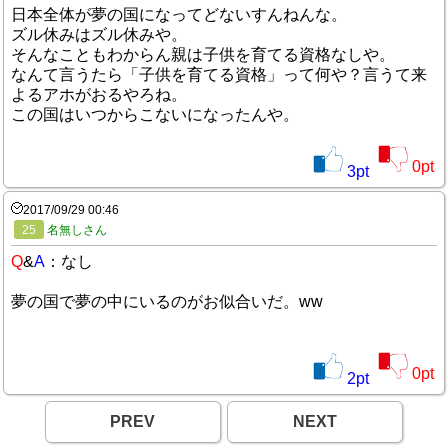
日本全体が夢の国になってどないすんねんな。
ズル休みはズル休みや。
そんなこともわからん親は子供を育てる資格なしや。
なんて言うたら「子供を育てる資格」って何や？言うて来
よるアホがおるやろね。
この国はいつからこないになったんや。
0
pt
3
pt
2017/09/29 00:46
25
名無しさん
Q
&
A
：なし
夢の国で夢の中にいるのがお似合いだ。ww
0
pt
2
pt
PREV
NEXT