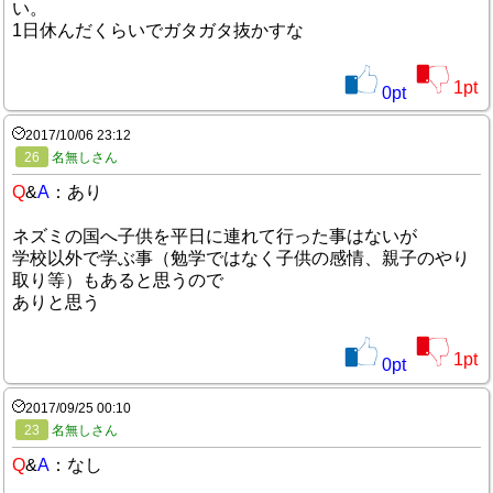
い。
1日休んだくらいでガタガタ抜かすな
1
pt
0
pt
2017/10/06 23:12
26
名無しさん
Q
&
A
：あり
ネズミの国へ子供を平日に連れて行った事はないが
学校以外で学ぶ事（勉学ではなく子供の感情、親子のやり
取り等）もあると思うので
ありと思う
1
pt
0
pt
2017/09/25 00:10
23
名無しさん
Q
&
A
：なし