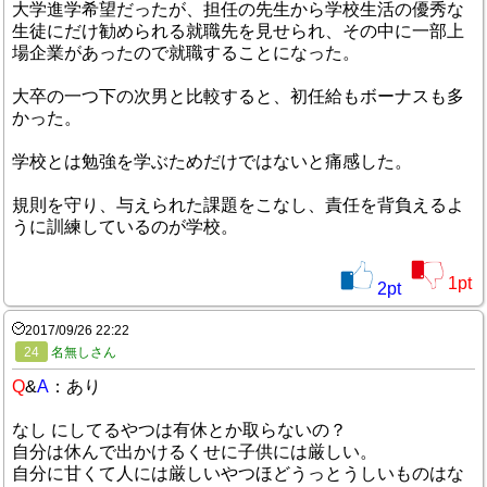
大学進学希望だったが、担任の先生から学校生活の優秀な
生徒にだけ勧められる就職先を見せられ、その中に一部上
場企業があったので就職することになった。
大卒の一つ下の次男と比較すると、初任給もボーナスも多
かった。
学校とは勉強を学ぶためだけではないと痛感した。
規則を守り、与えられた課題をこなし、責任を背負えるよ
うに訓練しているのが学校。
1
pt
2
pt
2017/09/26 22:22
24
名無しさん
Q
&
A
：あり
なし にしてるやつは有休とか取らないの？
自分は休んで出かけるくせに子供には厳しい。
自分に甘くて人には厳しいやつほどうっとうしいものはな