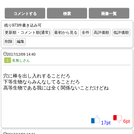
コメントする
検索
画像一覧
残り973件書き込み可
更新順・コメント順(通常)
最初から見る
全件
高評価順
低評価順
削除
編集
2017/12/09 14:40
1
名無しさん
穴に棒を出し入れすることだろ
下等生物ならみんなしてることだろ
高等生物である我には全く関係ないことだけどね
6
pt
17
pt