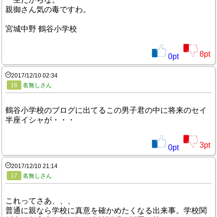
親御さん気の毒ですわ。
宮城中野 鶴谷小学校
8
pt
0
pt
2017/12/10 02:34
16
名無しさん
鶴谷小学校のブログに出てるこの男子君の中に将来のセイ
半座イシャが・・・
3
pt
0
pt
2017/12/10 21:14
17
名無しさん
これってさあ、、、
普通に親なら学校に真意を確かめたくなる出来事。学校関