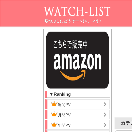
暇つぶしにどうぞーヽ(＞。＜*)ノ
▼Ranking
週間PV
月間PV
カテゴ
年間PV