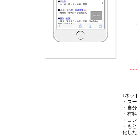
↓ネッ
・スー
・自分
・有料
・コン
・もと
化した