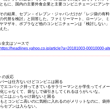
ともに、国内の主要外食企業と主要コンビニチェーンにアンケ
その結果、セブン－イレブン・ジャパンだけが「レジ袋の有料
の代替を検討」と回答した。ファミリーマート、ローソン、ミ
ヤマザキ、ポプラなど他のコンビニチェーンは「検討しない」
えた。
↓全文はソースで
https://headlines.yahoo.co.jp/article?a=20181003-00010000-alt
トの反応
パーは仕方ないけどコンビニは困る
でエコバック持ってきているサラリーマンとか学生ってイメー
化じゃなくて、袋なしで値引きしてくれるほうがいいな。
ビニはぶっちゃけ袋ないと困る
もとコンビニ高いのに気軽に入れるのがメリットなのに、袋持
らセブンは入らない。