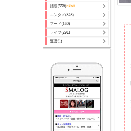
話題(558)
エンタメ(845)
フード(160)
ライフ(291)
運営(1)