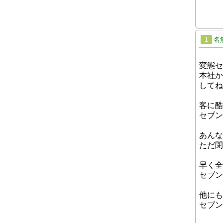
名
1
変態セ
本社か
してね
客に酷
セブン
あんな
ただ閉
早く全
セブン
他にも
セブン