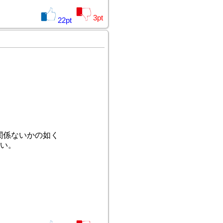
3
pt
22
pt
関係ないかの如く
い。