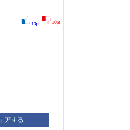
10
pt
10
pt