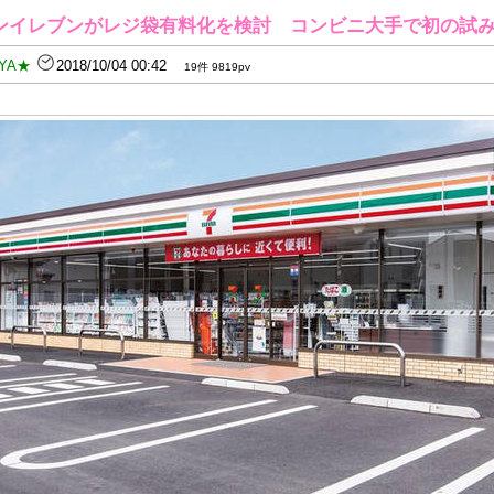
ンイレブンがレジ袋有料化を検討 コンビニ大手で初の試
YA★
2018/10/04 00:42
19件 9819pv