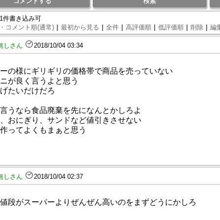
コメントする
検索
81件書き込み可
|
|
|
|
|
|
・コメント順(通常)
最初から見る
全件
高評価順
低評価順
削除
編
無しさん
2018/10/04 03:34
ーの様にギリギリの価格帯で商品を売っていない
ニが良く言うよと思う
げたいだけだろ
言うなら食品廃棄を先になんとかしろよ
、おにぎり、サンドなど値引きさせない
作ってよくもまぁと思う
無しさん
2018/10/04 02:37
値段がスーパーよりぜんぜん高いのをまずどうにかしろ