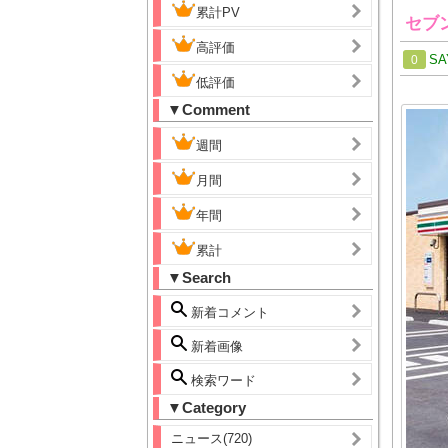
累計PV
セブ
高評価
SA
0
低評価
▼Comment
週間
月間
年間
累計
▼Search
新着コメント
新着画像
検索ワード
▼Category
ニュース(720)