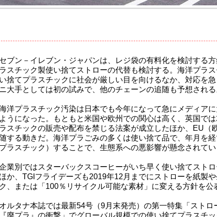
セブン－イレブン・ジャパンは、レジ袋の有料化を検討する方
ラスチック製使い捨てストローの代替も検討する。海洋プラス
い捨てプラスチックに社会が厳しい目を向けるなか、対応を急
ニ大手としては初の試みで、他のチェーンの追随も予想される
海洋プラスチック汚染は日本でも今年になって急にメディアに
ようになった。もともと米国や欧州での関心は高く、英国では2
ラスチックの販売や配布を禁じる法案が成立したほか、EU（
随する動きだ。海洋プラごみの多くは使い捨て品で、年月を経
プラスチック）することで、生態系への悪影響が懸念されてい
企業別ではスターバックスコーヒーがいち早く使い捨てストロ
ほか、TGIフライデーズも2019年12月までにストローを紙製
ク、または「100％リサイクル可能な素材」に変える方針を公
オルタナ本誌では最新54号（9月末発売）の第一特集「ストロ
『廃プラ』の衝撃」でグローバル規模での使い捨てプラスチッ