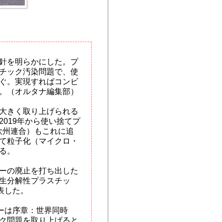
針を明らかにした。プ
チック汚染問題で、使
ぐ。実現すればコンビ
。（オルタナ編集部）
大きく取り上げられる
019年から使い捨てプ
欧州連合）もこれに追
て粒子化（マイクロ・
る。
ーの廃止を打ち出した
や生分解性プラスチッ
表した。
ーは序章：世界同時
ク問題を取り上げると