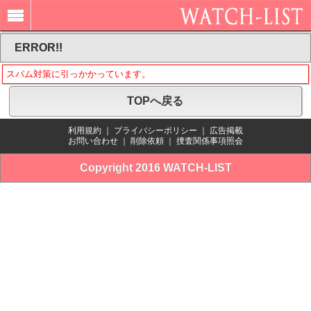
ERROR!!
スパム対策に引っかかっています。
TOPへ戻る
利用規約
｜
プライバシーポリシー
｜
広告掲載
お問い合わせ
｜
削除依頼
｜
捜査関係事項照会
Copyright 2016 WATCH-LIST