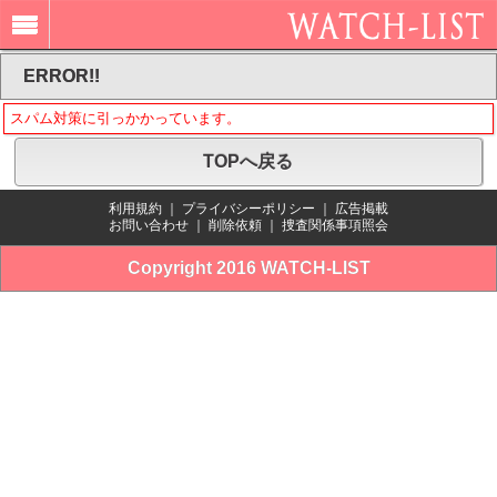
ERROR!!
スパム対策に引っかかっています。
TOPへ戻る
利用規約
｜
プライバシーポリシー
｜
広告掲載
お問い合わせ
｜
削除依頼
｜
捜査関係事項照会
Copyright 2016 WATCH-LIST