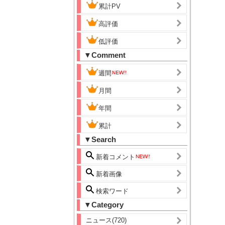
累計PV
高評価
低評価
▼Comment
週間
月間
年間
累計
▼Search
新着コメント
新着画像
検索ワード
▼Category
ニュース(720)