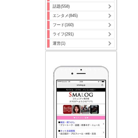
話題(558)
エンタメ(845)
フード(160)
ライフ(291)
運営(1)