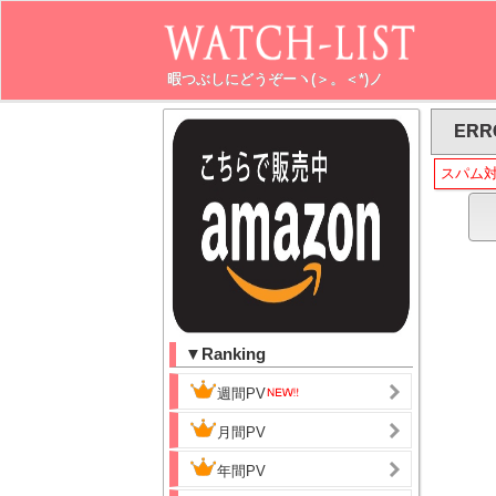
暇つぶしにどうぞーヽ(＞。＜*)ノ
ERR
スパム
▼Ranking
週間PV
月間PV
年間PV