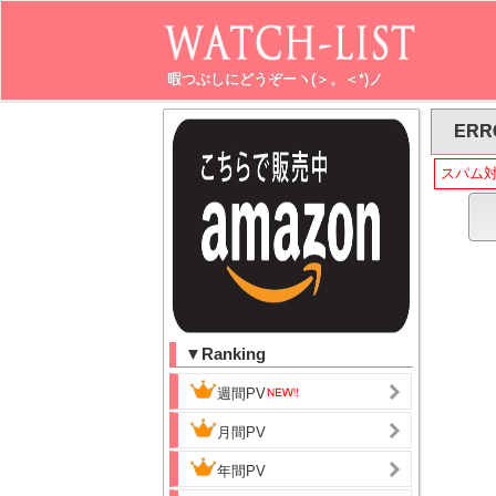
暇つぶしにどうぞーヽ(＞。＜*)ノ
ERR
スパム
▼Ranking
週間PV
月間PV
年間PV