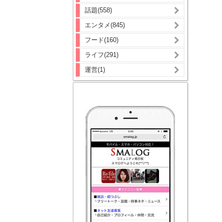
話題(558)
エンタメ(845)
フード(160)
ライフ(291)
運営(1)