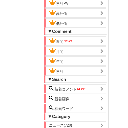
累計PV
高評価
低評価
▼Comment
週間
月間
年間
累計
▼Search
新着コメント
新着画像
検索ワード
▼Category
ニュース(720)