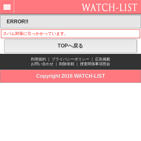
ERROR!!
スパム対策に引っかかっています。
TOPへ戻る
利用規約
｜
プライバシーポリシー
｜
広告掲載
お問い合わせ
｜
削除依頼
｜
捜査関係事項照会
Copyright 2016 WATCH-LIST