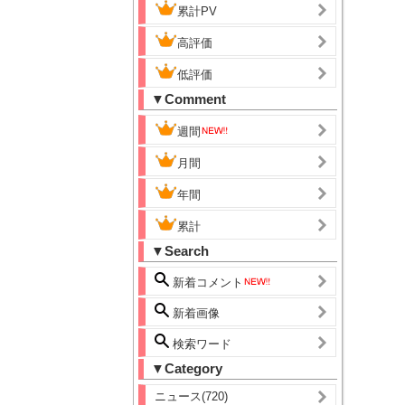
累計PV
高評価
低評価
▼Comment
週間
月間
年間
累計
▼Search
新着コメント
新着画像
検索ワード
▼Category
ニュース(720)