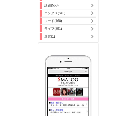
話題(558)
エンタメ(845)
フード(160)
ライフ(291)
運営(1)