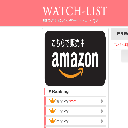
暇つぶしにどうぞーヽ(＞。＜*)ノ
ERR
スパム
▼Ranking
週間PV
月間PV
年間PV