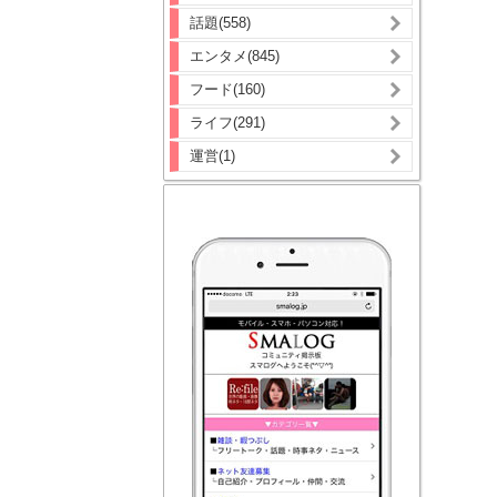
話題(558)
エンタメ(845)
フード(160)
ライフ(291)
運営(1)