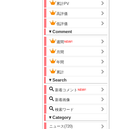
累計PV
高評価
低評価
▼Comment
週間
月間
年間
累計
▼Search
新着コメント
新着画像
検索ワード
▼Category
ニュース(720)