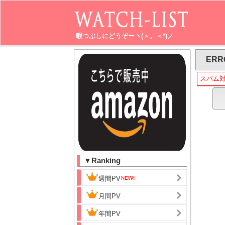
暇つぶしにどうぞーヽ(＞。＜*)ノ
ERR
スパム
▼Ranking
週間PV
月間PV
年間PV