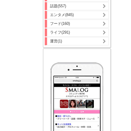
話題(557)
エンタメ(845)
フード(160)
ライフ(291)
運営(1)