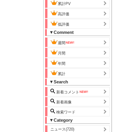
累計PV
高評価
低評価
▼Comment
週間
月間
年間
累計
▼Search
新着コメント
新着画像
検索ワード
▼Category
ニュース(720)