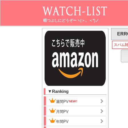
暇つぶしにどうぞーヽ(＞。＜*)ノ
ERR
スパム
▼Ranking
週間PV
月間PV
年間PV