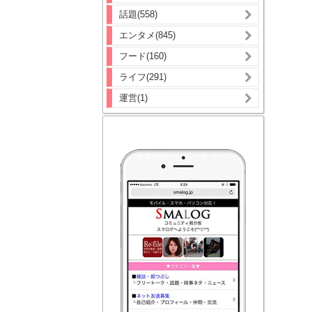
話題(558)
エンタメ(845)
フード(160)
ライフ(291)
運営(1)