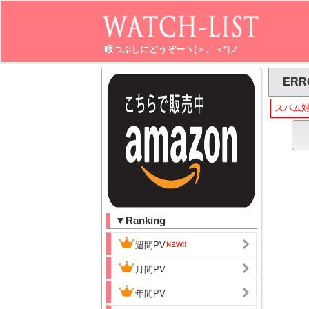
暇つぶしにどうぞーヽ(＞。＜*)ノ
ERR
スパム
▼Ranking
週間PV
月間PV
年間PV