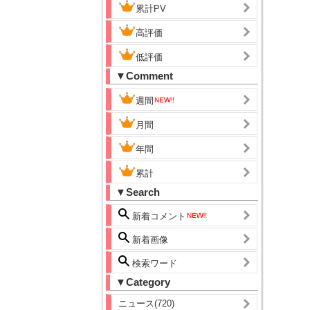
累計PV
高評価
低評価
▼Comment
週間
月間
年間
累計
▼Search
新着コメント
新着画像
検索ワード
▼Category
ニュース(720)