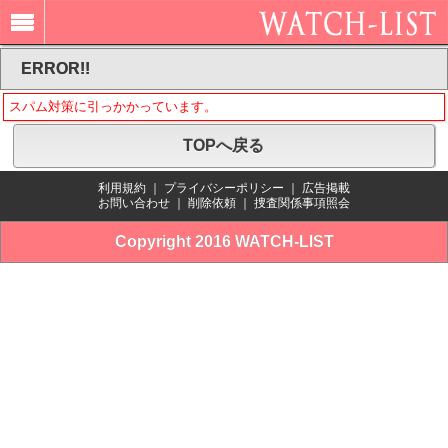
ERROR!!
スパム対策に引っかかっています。
TOPへ戻る
利用規約
｜
プライバシーポリシー
｜
広告掲載
お問い合わせ
｜
削除依頼
｜
捜査関係事項照会
Copyright 2016 WATCH-LIST