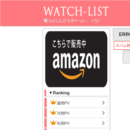
暇つぶしにどうぞーヽ(＞。＜*)ノ
ERR
スパム
▼Ranking
週間PV
月間PV
年間PV