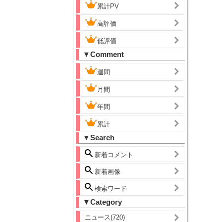
累計PV
高評価
低評価
▼Comment
週間
月間
年間
累計
▼Search
新着コメント
新着画像
検索ワード
▼Category
ニュース(720)