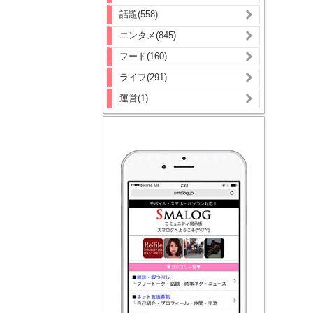
話題(558)
エンタメ(845)
フード(160)
ライフ(291)
運営(1)