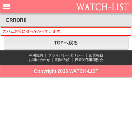
ERROR!!
スパム対策に引っかかっています。
TOPへ戻る
利用規約
｜
プライバシーポリシー
｜
広告掲載
お問い合わせ
｜
削除依頼
｜
捜査関係事項照会
Copyright 2016 WATCH-LIST