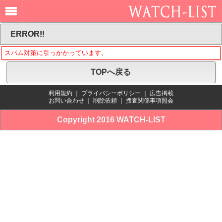
ERROR!!
スパム対策に引っかかっています。
TOPへ戻る
利用規約
｜
プライバシーポリシー
｜
広告掲載
お問い合わせ
｜
削除依頼
｜
捜査関係事項照会
Copyright 2016 WATCH-LIST