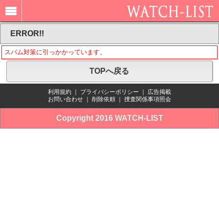
ERROR!!
スパム対策に引っかかっています。
TOPへ戻る
利用規約
｜
プライバシーポリシー
｜
広告掲載
お問い合わせ
｜
削除依頼
｜
捜査関係事項照会
Copyright 2016 WATCH-LIST