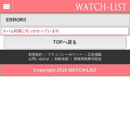
ERROR!!
スパム対策に引っかかっています。
TOPへ戻る
利用規約
｜
プライバシーポリシー
｜
広告掲載
お問い合わせ
｜
削除依頼
｜
捜査関係事項照会
Copyright 2016 WATCH-LIST