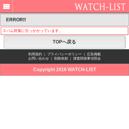
ERROR!!
スパム対策に引っかかっています。
TOPへ戻る
利用規約
｜
プライバシーポリシー
｜
広告掲載
お問い合わせ
｜
削除依頼
｜
捜査関係事項照会
Copyright 2016 WATCH-LIST