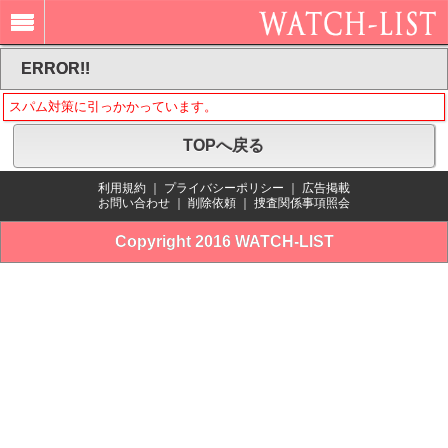
ERROR!!
スパム対策に引っかかっています。
TOPへ戻る
利用規約
｜
プライバシーポリシー
｜
広告掲載
お問い合わせ
｜
削除依頼
｜
捜査関係事項照会
Copyright 2016 WATCH-LIST