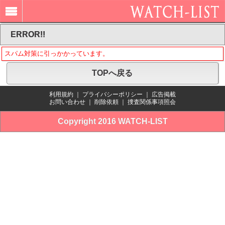
ERROR!!
スパム対策に引っかかっています。
TOPへ戻る
利用規約
｜
プライバシーポリシー
｜
広告掲載
お問い合わせ
｜
削除依頼
｜
捜査関係事項照会
Copyright 2016 WATCH-LIST