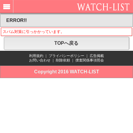
ERROR!!
スパム対策に引っかかっています。
TOPへ戻る
利用規約
｜
プライバシーポリシー
｜
広告掲載
お問い合わせ
｜
削除依頼
｜
捜査関係事項照会
Copyright 2016 WATCH-LIST