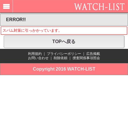
ERROR!!
スパム対策に引っかかっています。
TOPへ戻る
利用規約
｜
プライバシーポリシー
｜
広告掲載
お問い合わせ
｜
削除依頼
｜
捜査関係事項照会
Copyright 2016 WATCH-LIST